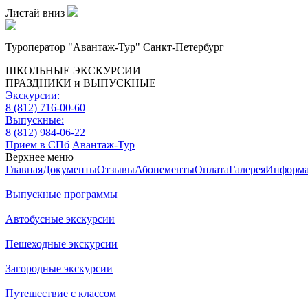
Листай вниз
Туроператор "Авантаж-Тур" Санкт-Петербург
ШКОЛЬНЫЕ ЭКСКУРСИИ
ПРАЗДНИКИ и ВЫПУСКНЫЕ
Экскурсии:
8 (812) 716-00-60
Выпускные:
8 (812) 984-06-22
Прием в СПб
Авантаж-Тур
Верхнее меню
Главная
Документы
Отзывы
Абонементы
Оплата
Галерея
Информ
Выпускные программы
Автобусные экскурсии
Пешеходные экскурсии
Загородные экскурсии
Путешествие с классом