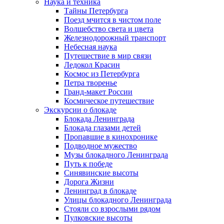
Наука и техника
Тайны Петербурга
Поезд мчится в чистом поле
Волшебство света и цвета
Железнодорожный транспорт
Небесная наука
Путешествие в мир связи
Ледокол Красин
Космос из Петербурга
Петра творенье
Гранд-макет России
Космическое путешествие
Экскурсии о блокаде
Блокада Ленинграда
Блокада глазами детей
Пропавшие в кинохронике
Подводное мужество
Музы блокадного Ленинграда
Путь к победе
Синявинские высоты
Дорога Жизни
Ленинград в блокаде
Улицы блокадного Ленинграда
Стояли со взрослыми рядом
Пулковские высоты