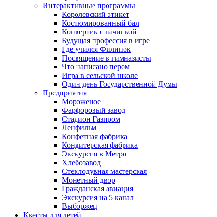
Интерактивные программы
Королевский этикет
Костюмированный бал
Конвертик с начинкой
Будущая профессия в игре
Где учился Филипок
Посвящение в гимназисты
Что написано пером
Игра в сельской школе
Один день Государственной Думы
Предприятия
Мороженое
Фарфоровый завод
Стадион Газпром
Ленфильм
Конфетная фабрика
Кондитерская фабрика
Экскурсия в Метро
Хлебозавод
Стеклодувная мастерская
Монетный двор
Гражданская авиация
Экскурсия на 5 канал
Выборжец
Квесты для детей