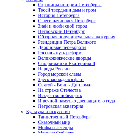
Страницы истории Петербурга
Твоей твердыни дым и гром
История Петербурга
С чего начинался Петербург
Знай и люби свой город
Петровский Петербург
Обзорная полувиртуальная экскурсия
Резиденции Петра Великого
Дворцовые перевороты
Россия - путь реформ
Великокняжеские дворцы
Сподвижники Екатерины II
Народы России
Город морской славы
Здесь зарождался флот
Святой - Воин - Дипломат
На страже Отечества
Искусство побеждать
И вечной памятью двенадцатого года
Петровская акватория
Культура и искусство
Таинственный Петербург
Сказочный мир
Мифы и легенды
Мастера Фаберже