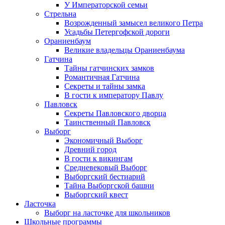
У Императорской семьи
Стрельна
Возрожденный замысел великого Петра
Усадьбы Петергофской дороги
Ораниенбаум
Великие владельцы Ораниенбаума
Гатчина
Тайны гатчинских замков
Романтичная Гатчина
Секреты и тайны замка
В гости к императору Павлу
Павловск
Секреты Павловского дворца
Таинственный Павловск
Выборг
Экономичный Выборг
Древний город
В гости к викингам
Средневековый Выборг
Выборгский бестиарий
Тайна Выборгской башни
Выборгский квест
Ласточка
Выборг на ласточке для школьников
Школьные программы