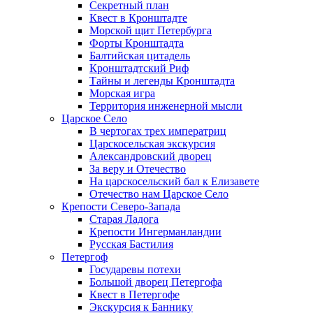
Секретный план
Квест в Кронштадте
Морской щит Петербурга
Форты Кронштадта
Балтийская цитадель
Кронштадтский Риф
Тайны и легенды Кронштадта
Морская игра
Территория инженерной мысли
Царское Село
В чертогах трех императриц
Царскосельская экскурсия
Александровский дворец
За веру и Отечество
На царскосельский бал к Елизавете
Отечество нам Царское Село
Крепости Северо-Запада
Старая Ладога
Крепости Ингерманландии
Русская Бастилия
Петергоф
Государевы потехи
Большой дворец Петергофа
Квест в Петергофе
Экскурсия к Баннику