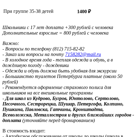
При группе 35-38 детей
1400 ₽
Школьники с 17 лет доплата +300 рублей с человека
Дополнительные взрослые = 800 рублей с человека
Важно:
- Вопросы по телефону (812) 715-82-82
- Заказ или вопросы на почту
7158282@mail.ru
- В холодное время года - теплая одежда и обувь, а в
дождливую погоду - дождевики
- Одежда и обувь должна быть удобная для экскурсии
- Большинство туалетов Петербурга платные (около 50
рублей)
- Рекомендуется оформление страхового полиса для
школьников на все внешкольные программы
-
Для школ из Кудрово, Бугров, Юнтолово, Сертолово,
Песочного, Сестрорецка, Шушар, Петергофа, Колпино,
Пушкина, Павловска, Гатчины, Кронштадта,
Всеволожска, Металлостроя и других ближайших городов -
доплата
(уточняйте перед бронированием)
В стоимость входит:
- Автобусное обслуживание от школы до школы (школа в