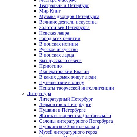
Театральный Петербург
Мир Книг
Музыка дворцов Петербурга
Великие деятели искусства
Золотой век Петербурга
Невская лавра
Город всех религий
В поисках истины
Русское искусство
В поисках ларца
Быт русского севера
Приютино
Императорский Елагин
В каких домах живут люди
Путешествие в оперу
Пенаты творческой интеллигенции
Литература
Литературный Петербург
Лермонтов в Петербурге
Пушкин в Петербурге
Жизнь и творчество Достоевского
Салоны литературного Петербурга
Пушкинское Золотое кольцо
Музей литературного героя