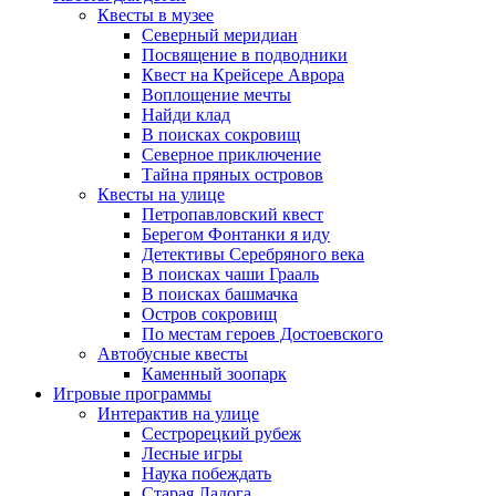
Квесты в музее
Северный меридиан
Посвящение в подводники
Квест на Крейсере Аврора
Воплощение мечты
Найди клад
В поисках сокровищ
Северное приключение
Тайна пряных островов
Квесты на улице
Петропавловский квест
Берегом Фонтанки я иду
Детективы Серебряного века
В поисках чаши Грааль
В поисках башмачка
Остров сокровищ
По местам героев Достоевского
Автобусные квесты
Каменный зоопарк
Игровые программы
Интерактив на улице
Сестрорецкий рубеж
Лесные игры
Наука побеждать
Старая Ладога