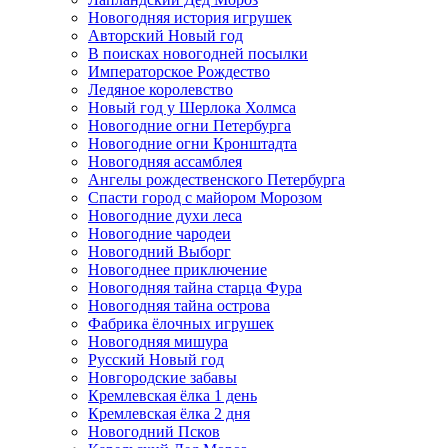
Новогодняя история игрушек
Авторский Новый год
В поисках новогодней посылки
Императорское Рождество
Ледяное королевство
Новый год у Шерлока Холмса
Новогодние огни Петербурга
Новогодние огни Кронштадта
Новогодняя ассамблея
Ангелы рождественского Петербурга
Спасти город с майором Морозом
Новогодние духи леса
Новогодние чародеи
Новогодний Выборг
Новогоднее приключение
Новогодняя тайна старца Фура
Новогодняя тайна острова
Фабрика ёлочных игрушек
Новогодняя мишура
Русский Новый год
Новгородские забавы
Кремлевская ёлка 1 день
Кремлевская ёлка 2 дня
Новогодний Псков