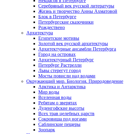
Некрасов в Петербурге
Серебряный век русской литературы
Жизнь и творчество Анны Ахматовой
Блок в Петербурге
Петербургские сказочники
Рождествено
Архитектура
Египетские мотивы
Золотой век русской архитектуры
Архитектурные ансамбли Петербурга
Город на островах
Архитектурный Петербург
Петербург Растрелли
Львы стерегут город
Мосты повисли над водами
Окружающий мир. Биология. Природоведение
Арктика и Антарктика
Мир воды
Вселенная воды
Ребятам о зверятах
Дуденгофские высоты
Всех трав целебных царств
Сокровища под ногами
Саблинские пещеры
Зоопарк