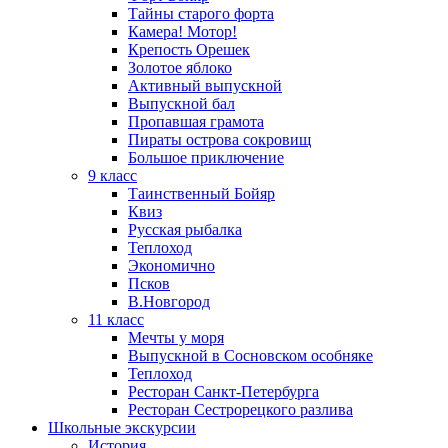
Тайны старого форта
Камера! Мотор!
Крепость Орешек
Золотое яблоко
Активный выпускной
Выпускной бал
Пропавшая грамота
Пираты острова сокровищ
Большое приключение
9 класс
Таинственный Бойяр
Квиз
Русская рыбалка
Теплоход
Экономично
Псков
В.Новгород
11 класс
Мечты у моря
Выпускной в Сосновском особняке
Теплоход
Ресторан Санкт-Петербурга
Ресторан Сестрорецкого разлива
Школьные экскурсии
История