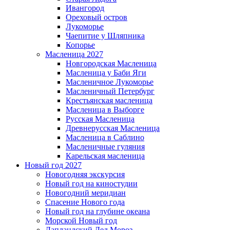
Ивангород
Ореховый остров
Лукоморье
Чаепитие у Шляпника
Копорье
Масленица 2027
Новгородская Масленица
Масленица у Баби Яги
Масленичное Лукоморье
Масленичный Петербург
Крестьянская масленица
Масленица в Выборге
Русская Масленица
Древнерусская Масленица
Масленица в Саблино
Масленичные гуляния
Карельская масленица
Новый год 2027
Новогодняя экскурсия
Новый год на киностудии
Новогодний меридиан
Спасение Нового года
Новый год на глубине океана
Морской Новый год
Лапландский Дед Мороз