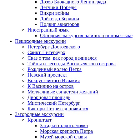
Дозор Блокадного Ленинграда
Летчики Победы
Вихри войны
Дойти до Берлина
Подвиг авиаторов
Иностранный язык
Обзорная экскурсия на иностранном языке
Пешеходные экскурсии
Петербург Достоевского
Санкт-Питербурх
Сказ о том, как город начинался
Тайны и легенды Васильевского острова
Рожденный волею Петра
Невский проспект
Вокруг святого Исаакия
К Василию на остров
Молчаливые свидетели желаний
Дворцовая площадь
Мистический Петербург
Как при Петре сад появился
Загородные экскурсии
Кронштадт
Загадки старого маяка
Морская крепость Петра
Музей морской славы