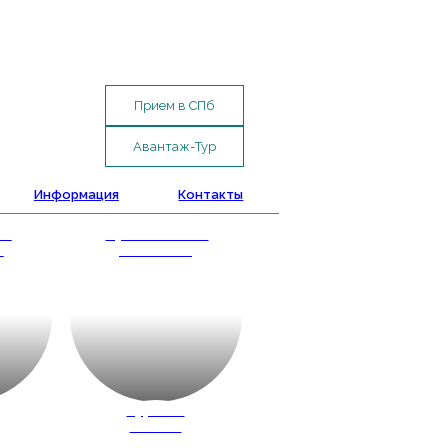
Прием в СПб
Авантаж-Тур
Информация
Контакты
ые
Путешествие
и
с классом
д
Туры по
России