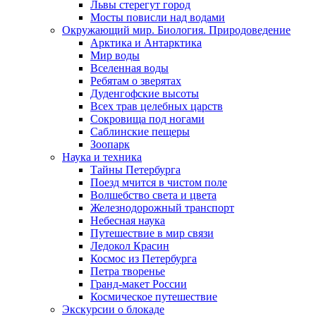
Львы стерегут город
Мосты повисли над водами
Окружающий мир. Биология. Природоведение
Арктика и Антарктика
Мир воды
Вселенная воды
Ребятам о зверятах
Дуденгофские высоты
Всех трав целебных царств
Сокровища под ногами
Саблинские пещеры
Зоопарк
Наука и техника
Тайны Петербурга
Поезд мчится в чистом поле
Волшебство света и цвета
Железнодорожный транспорт
Небесная наука
Путешествие в мир связи
Ледокол Красин
Космос из Петербурга
Петра творенье
Гранд-макет России
Космическое путешествие
Экскурсии о блокаде