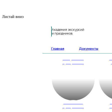
Листай вниз
Академия экскурсий
и праздников
Главная
Документы
Выпускные
А
программы
Школьные
К
программы
ш