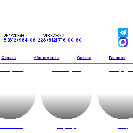
Выпускные
Экскурсии
8 (812) 984-06-22
8 (812) 716-00-60
Отзывы
Абонементы
Оплата
Галерея
втобусные
Пешеходные
Загородн
экскурсии
экскурсии
экскурси
весты для
Программы
Новый го
кольников
на улице
2027