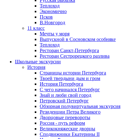
Русская рыбалка
Теплоход
Экономично
Псков
В.Новгород
11 класс
Мечты у моря
Выпускной в Сосновском особняке
Теплоход
Ресторан Санкт-Петербурга
Ресторан Сестрорецкого разлива
Школьные экскурсии
История
Страницы истории Петербурга
Твоей твердыни дым и гром
История Петербурга
С чего начинался Петербург
Знай и люби свой город
Петровский Петербург
Обзорная полувиртуальная экскурсия
Резиденции Петра Великого
Дворцовые перевороты
Россия - путь реформ
Великокняжеские дворцы
Сподвижники Екатерины II