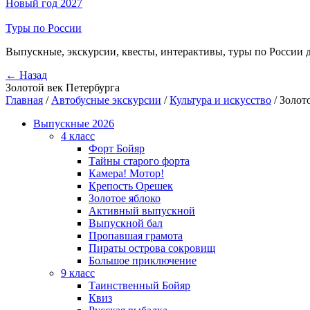
Новый год 2027
Туры по России
Выпускные, экскурсии, квесты, интерактивы, туры по России 
← Назад
Золотой век Петербурга
Главная
/
Автобусные экскурсии
/
Культура и искусство
/
Золот
Выпускные 2026
4 класс
Форт Бойяр
Тайны старого форта
Камера! Мотор!
Крепость Орешек
Золотое яблоко
Активный выпускной
Выпускной бал
Пропавшая грамота
Пираты острова сокровищ
Большое приключение
9 класс
Таинственный Бойяр
Квиз