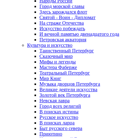
Народы России
Город морской славы
Здесь зарождался флот
Святой - Воин - Дипломат
На страже Отечества
Искусство побеждать
И вечной памятью двенадцатого года
Петровская акватория
Культура и искусство
Таинственный Петербург
Сказочный мир
Мифы и легенды
Мастера Фаберже
Театральный Петербург
Мир Книг
Музыка дворцов Петербурга
Великие деятели искусства
Золотой век Петербурга
Невская лавра
Город всех религий
В поисках истины
Русское искусство
В поисках ларца
Быт русского севера
Приютино