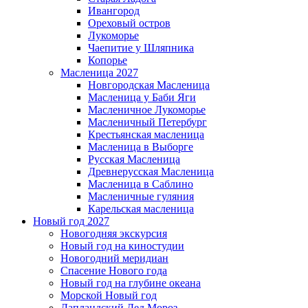
Ивангород
Ореховый остров
Лукоморье
Чаепитие у Шляпника
Копорье
Масленица 2027
Новгородская Масленица
Масленица у Баби Яги
Масленичное Лукоморье
Масленичный Петербург
Крестьянская масленица
Масленица в Выборге
Русская Масленица
Древнерусская Масленица
Масленица в Саблино
Масленичные гуляния
Карельская масленица
Новый год 2027
Новогодняя экскурсия
Новый год на киностудии
Новогодний меридиан
Спасение Нового года
Новый год на глубине океана
Морской Новый год
Лапландский Дед Мороз