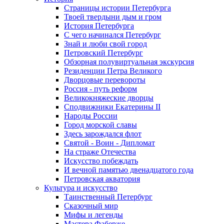
Страницы истории Петербурга
Твоей твердыни дым и гром
История Петербурга
С чего начинался Петербург
Знай и люби свой город
Петровский Петербург
Обзорная полувиртуальная экскурсия
Резиденции Петра Великого
Дворцовые перевороты
Россия - путь реформ
Великокняжеские дворцы
Сподвижники Екатерины II
Народы России
Город морской славы
Здесь зарождался флот
Святой - Воин - Дипломат
На страже Отечества
Искусство побеждать
И вечной памятью двенадцатого года
Петровская акватория
Культура и искусство
Таинственный Петербург
Сказочный мир
Мифы и легенды
Мастера Фаберже