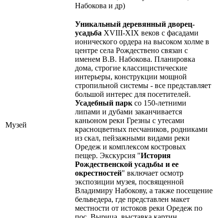
Набокова и др)
Уникальный деревянный дворец-
усадьба
XVIII-XIX веков с фасадами
ионического ордера на высоком холме в
центре села Рождествено связан с
именем В.В. Набокова. Планировка
дома, строгие классицистические
интерьеры, конструкции мощной
стропильной системы - все представляет
большой интерес для посетителей.
Усадебный парк
со 150-летними
липами и дубами заканчивается
каньоном реки Грезны с утесами
Музей
красноцветных песчаников, родниками
из скал, пейзажными видами реки
Оредеж и комплексом костровых
пещер. Экскурсия "
История
Рождественской усадьбы и ее
окрестностей
" включает осмотр
экспозиции музея, посвященной
Владимиру Набокову, а также посещение
бельведера, где представлен макет
местности от истоков реки Оредеж по
пос. Вырица, выставка картин