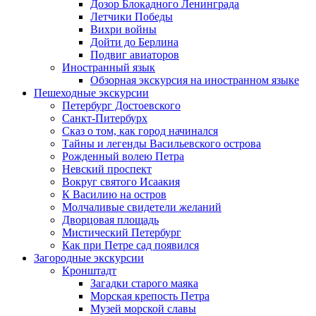
Дозор Блокадного Ленинграда
Летчики Победы
Вихри войны
Дойти до Берлина
Подвиг авиаторов
Иностранный язык
Обзорная экскурсия на иностранном языке
Пешеходные экскурсии
Петербург Достоевского
Санкт-Питербурх
Сказ о том, как город начинался
Тайны и легенды Васильевского острова
Рожденный волею Петра
Невский проспект
Вокруг святого Исаакия
К Василию на остров
Молчаливые свидетели желаний
Дворцовая площадь
Мистический Петербург
Как при Петре сад появился
Загородные экскурсии
Кронштадт
Загадки старого маяка
Морская крепость Петра
Музей морской славы