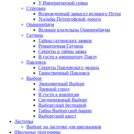
У Императорской семьи
Стрельна
Возрожденный замысел великого Петра
Усадьбы Петергофской дороги
Ораниенбаум
Великие владельцы Ораниенбаума
Гатчина
Тайны гатчинских замков
Романтичная Гатчина
Секреты и тайны замка
В гости к императору Павлу
Павловск
Секреты Павловского дворца
Таинственный Павловск
Выборг
Экономичный Выборг
Древний город
В гости к викингам
Средневековый Выборг
Выборгский бестиарий
Тайна Выборгской башни
Выборгский квест
Ласточка
Выборг на ласточке для школьников
Школьные программы