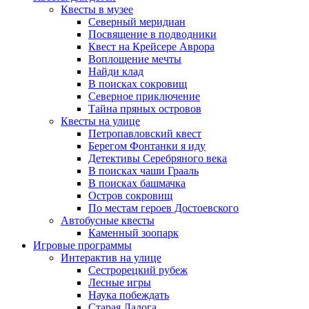
Квесты в музее
Северный меридиан
Посвящение в подводники
Квест на Крейсере Аврора
Воплощение мечты
Найди клад
В поисках сокровищ
Северное приключение
Тайна пряных островов
Квесты на улице
Петропавловский квест
Берегом Фонтанки я иду
Детективы Серебряного века
В поисках чаши Грааль
В поисках башмачка
Остров сокровищ
По местам героев Достоевского
Автобусные квесты
Каменный зоопарк
Игровые программы
Интерактив на улице
Сестрорецкий рубеж
Лесные игры
Наука побеждать
Старая Ладога