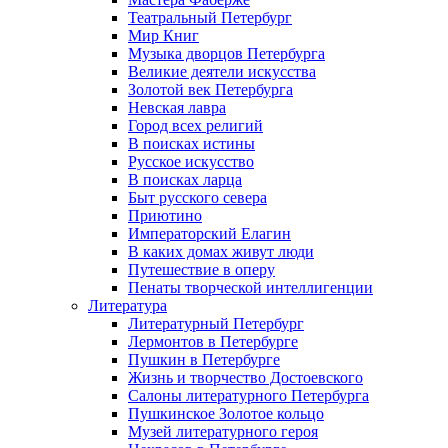
Театральный Петербург
Мир Книг
Музыка дворцов Петербурга
Великие деятели искусства
Золотой век Петербурга
Невская лавра
Город всех религий
В поисках истины
Русское искусство
В поисках ларца
Быт русского севера
Приютино
Императорский Елагин
В каких домах живут люди
Путешествие в оперу
Пенаты творческой интеллигенции
Литература
Литературный Петербург
Лермонтов в Петербурге
Пушкин в Петербурге
Жизнь и творчество Достоевского
Салоны литературного Петербурга
Пушкинское Золотое кольцо
Музей литературного героя