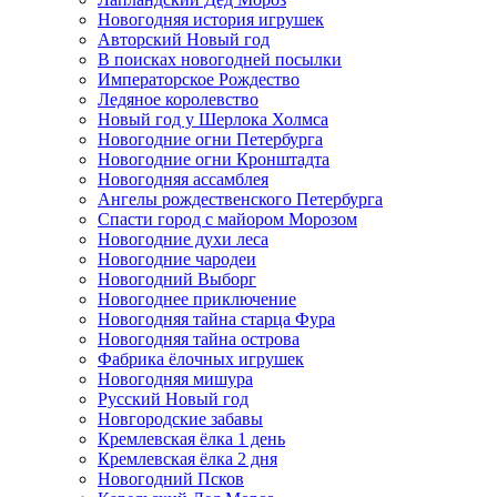
Новогодняя история игрушек
Авторский Новый год
В поисках новогодней посылки
Императорское Рождество
Ледяное королевство
Новый год у Шерлока Холмса
Новогодние огни Петербурга
Новогодние огни Кронштадта
Новогодняя ассамблея
Ангелы рождественского Петербурга
Спасти город с майором Морозом
Новогодние духи леса
Новогодние чародеи
Новогодний Выборг
Новогоднее приключение
Новогодняя тайна старца Фура
Новогодняя тайна острова
Фабрика ёлочных игрушек
Новогодняя мишура
Русский Новый год
Новгородские забавы
Кремлевская ёлка 1 день
Кремлевская ёлка 2 дня
Новогодний Псков