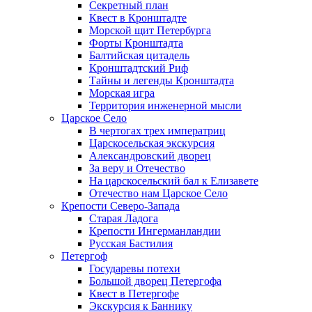
Секретный план
Квест в Кронштадте
Морской щит Петербурга
Форты Кронштадта
Балтийская цитадель
Кронштадтский Риф
Тайны и легенды Кронштадта
Морская игра
Территория инженерной мысли
Царское Село
В чертогах трех императриц
Царскосельская экскурсия
Александровский дворец
За веру и Отечество
На царскосельский бал к Елизавете
Отечество нам Царское Село
Крепости Северо-Запада
Старая Ладога
Крепости Ингерманландии
Русская Бастилия
Петергоф
Государевы потехи
Большой дворец Петергофа
Квест в Петергофе
Экскурсия к Баннику