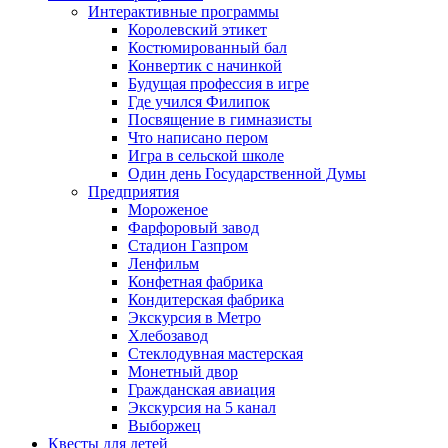
Интерактивные программы
Королевский этикет
Костюмированный бал
Конвертик с начинкой
Будущая профессия в игре
Где учился Филипок
Посвящение в гимназисты
Что написано пером
Игра в сельской школе
Один день Государственной Думы
Предприятия
Мороженое
Фарфоровый завод
Стадион Газпром
Ленфильм
Конфетная фабрика
Кондитерская фабрика
Экскурсия в Метро
Хлебозавод
Стеклодувная мастерская
Монетный двор
Гражданская авиация
Экскурсия на 5 канал
Выборжец
Квесты для детей