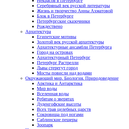
Некрасов в Петербурге
Серебряный век русской литературы
Жизнь и творчество Анны Ахматовой
Блок в Петербурге
Петербургские сказочники
Рождествено
Архитектура
Египетские мотивы
Золотой век русской архитектуры
Архитектурные ансамбли Петербурга
Город на островах
Архитектурный Петербург
Петербург Растрелли
Львы стерегут город
Мосты повисли над водами
Окружающий мир. Биология. Природоведение
Арктика и Антарктика
Мир воды
Вселенная воды
Ребятам о зверятах
Дуденгофские высоты
Всех трав целебных царств
Сокровища под ногами
Саблинские пещеры
Зоопарк