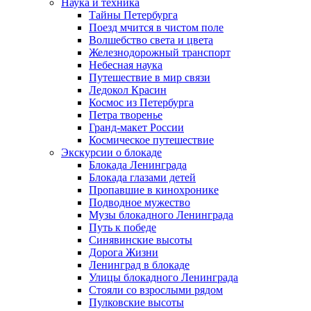
Наука и техника
Тайны Петербурга
Поезд мчится в чистом поле
Волшебство света и цвета
Железнодорожный транспорт
Небесная наука
Путешествие в мир связи
Ледокол Красин
Космос из Петербурга
Петра творенье
Гранд-макет России
Космическое путешествие
Экскурсии о блокаде
Блокада Ленинграда
Блокада глазами детей
Пропавшие в кинохронике
Подводное мужество
Музы блокадного Ленинграда
Путь к победе
Синявинские высоты
Дорога Жизни
Ленинград в блокаде
Улицы блокадного Ленинграда
Стояли со взрослыми рядом
Пулковские высоты