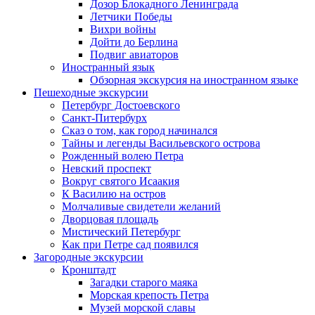
Дозор Блокадного Ленинграда
Летчики Победы
Вихри войны
Дойти до Берлина
Подвиг авиаторов
Иностранный язык
Обзорная экскурсия на иностранном языке
Пешеходные экскурсии
Петербург Достоевского
Санкт-Питербурх
Сказ о том, как город начинался
Тайны и легенды Васильевского острова
Рожденный волею Петра
Невский проспект
Вокруг святого Исаакия
К Василию на остров
Молчаливые свидетели желаний
Дворцовая площадь
Мистический Петербург
Как при Петре сад появился
Загородные экскурсии
Кронштадт
Загадки старого маяка
Морская крепость Петра
Музей морской славы