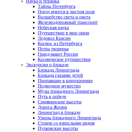
Наука и техника
Тайны Петербурга
Поезд мчится в чистом поле
Волшебство света и цвета
Железнодорожный транспорт
Небесная наука
Путешествие в мир связи
Ледокол Красин
Космос из Петербурга
Петра творенье
Гранд-макет России
Космическое путешествие
Экскурсии о блокаде
Блокада Ленинграда
Блокада глазами детей
Пропавшие в кинохронике
Подводное мужество
Музы блокадного Ленинграда
Путь к победе
Синявинские высоты
Дорога Жизни
Ленинград в блокаде
Улицы блокадного Ленинграда
Стояли со взрослыми рядом
Пулковские высоты