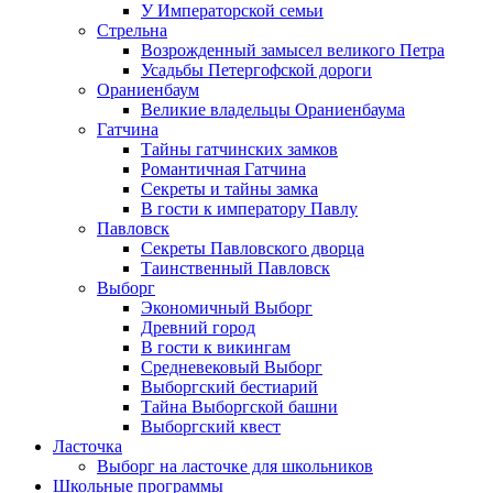
У Императорской семьи
Стрельна
Возрожденный замысел великого Петра
Усадьбы Петергофской дороги
Ораниенбаум
Великие владельцы Ораниенбаума
Гатчина
Тайны гатчинских замков
Романтичная Гатчина
Секреты и тайны замка
В гости к императору Павлу
Павловск
Секреты Павловского дворца
Таинственный Павловск
Выборг
Экономичный Выборг
Древний город
В гости к викингам
Средневековый Выборг
Выборгский бестиарий
Тайна Выборгской башни
Выборгский квест
Ласточка
Выборг на ласточке для школьников
Школьные программы