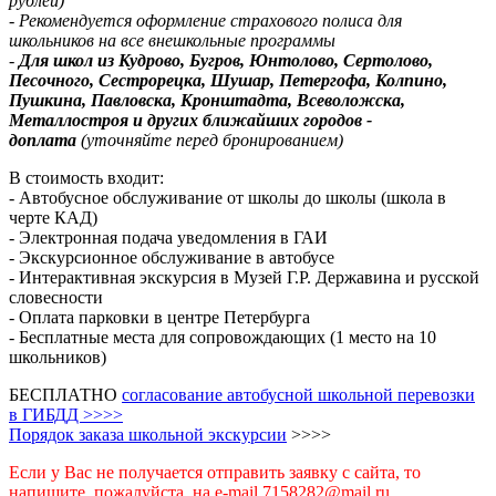
рублей)
- Рекомендуется оформление страхового полиса для
школьников на все внешкольные программы
-
Для школ из Кудрово, Бугров, Юнтолово, Сертолово,
Песочного, Сестрорецка, Шушар, Петергофа, Колпино,
Пушкина, Павловска, Кронштадта, Всеволожска,
Металлостроя и других ближайших городов -
доплата
(уточняйте перед бронированием)
В стоимость входит:
- Автобусное обслуживание от школы до школы (школа в
черте КАД)
- Электронная подача уведомления в ГАИ
- Экскурсионное обслуживание в автобусе
- Интерактивная экскурсия в Музей Г.Р. Державина и русской
словесности
- Оплата парковки в центре Петербурга
- Бесплатные места для сопровождающих (1 место на 10
школьников)
БЕСПЛАТНО
согласование автобусной школьной перевозки
в ГИБДД >>>>
Порядок заказа школьной экскурсии
>>>>
Если у Вас не получается отправить заявку с сайта, то
напишите, пожалуйста, на e-mail 7158282@mail.ru