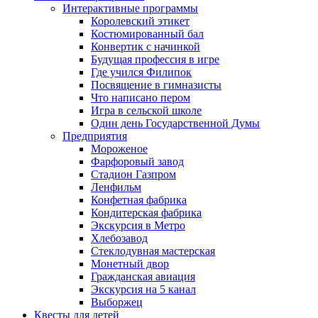
Интерактивные программы
Королевский этикет
Костюмированный бал
Конвертик с начинкой
Будущая профессия в игре
Где учился Филипок
Посвящение в гимназисты
Что написано пером
Игра в сельской школе
Один день Государственной Думы
Предприятия
Мороженое
Фарфоровый завод
Стадион Газпром
Ленфильм
Конфетная фабрика
Кондитерская фабрика
Экскурсия в Метро
Хлебозавод
Стеклодувная мастерская
Монетный двор
Гражданская авиация
Экскурсия на 5 канал
Выборжец
Квесты для детей