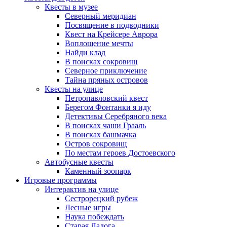
Квесты в музее
Северный меридиан
Посвящение в подводники
Квест на Крейсере Аврора
Воплощение мечты
Найди клад
В поисках сокровищ
Северное приключение
Тайна пряных островов
Квесты на улице
Петропавловский квест
Берегом Фонтанки я иду
Детективы Серебряного века
В поисках чаши Грааль
В поисках башмачка
Остров сокровищ
По местам героев Достоевского
Автобусные квесты
Каменный зоопарк
Игровые программы
Интерактив на улице
Сестрорецкий рубеж
Лесные игры
Наука побеждать
Старая Ладога