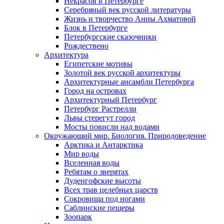
Некрасов в Петербурге
Серебряный век русской литературы
Жизнь и творчество Анны Ахматовой
Блок в Петербурге
Петербургские сказочники
Рождествено
Архитектура
Египетские мотивы
Золотой век русской архитектуры
Архитектурные ансамбли Петербурга
Город на островах
Архитектурный Петербург
Петербург Растрелли
Львы стерегут город
Мосты повисли над водами
Окружающий мир. Биология. Природоведение
Арктика и Антарктика
Мир воды
Вселенная воды
Ребятам о зверятах
Дуденгофские высоты
Всех трав целебных царств
Сокровища под ногами
Саблинские пещеры
Зоопарк