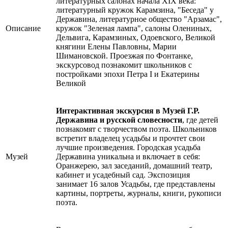
литературных салонах начала XIX века:
литературный кружок Карамзина, "Беседа" у
Державина, литературное общество "Арзамас",
Описание
кружок "Зеленая лампа", салоны Олениных,
Дельвига, Карамзиных, Одоевского, Великой
княгини Елены Павловны, Марии
Шимановской. Проезжая по Фонтанке,
экскурсовод познакомит школьников с
постройками эпохи Петра I и Екатерины
Великой
Интерактивная экскурсия в Музей Г.Р.
Державина и русской словесности
, где детей
познакомят с творчеством поэта. Школьников
встретит владелец усадьбы и прочтет свои
лучшие произведения. Городская усадьба
Музей
Державина уникальна и включает в себя:
Оранжерею, зал заседаний, домашний театр,
кабинет и усадебный сад. Экспозиция
занимает 16 залов Усадьбы, где представлены
картины, портреты, журналы, книги, рукописи
поэта.