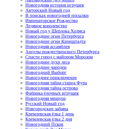
Новогодняя история игрушек
Авторский Новый год
В поисках новогодней посылки
Императорское Рождество
Ледяное королевство
Новый год у Шерлока Холмса
Новогодние огни Петербурга
Новогодние огни Кронштадта
Новогодняя ассамблея
Ангелы рождественского Петербурга
Спасти город с майором Морозом
Новогодние духи леса
Новогодние чародеи
Новогодний Выборг
Новогоднее приключение
Новогодняя тайна старца Фура
Новогодняя тайна острова
Фабрика ёлочных игрушек
Новогодняя мишура
Русский Новый год
Новгородские забавы
Кремлевская ёлка 1 день
Кремлевская ёлка 2 дня
Новогодний Псков