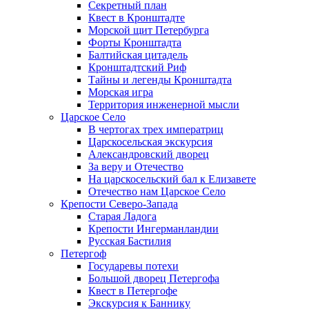
Секретный план
Квест в Кронштадте
Морской щит Петербурга
Форты Кронштадта
Балтийская цитадель
Кронштадтский Риф
Тайны и легенды Кронштадта
Морская игра
Территория инженерной мысли
Царское Село
В чертогах трех императриц
Царскосельская экскурсия
Александровский дворец
За веру и Отечество
На царскосельский бал к Елизавете
Отечество нам Царское Село
Крепости Северо-Запада
Старая Ладога
Крепости Ингерманландии
Русская Бастилия
Петергоф
Государевы потехи
Большой дворец Петергофа
Квест в Петергофе
Экскурсия к Баннику