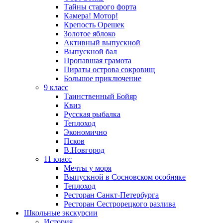
Тайны старого форта
Камера! Мотор!
Крепость Орешек
Золотое яблоко
Активный выпускной
Выпускной бал
Пропавшая грамота
Пираты острова сокровищ
Большое приключение
9 класс
Таинственный Бойяр
Квиз
Русская рыбалка
Теплоход
Экономично
Псков
В.Новгород
11 класс
Мечты у моря
Выпускной в Сосновском особняке
Теплоход
Ресторан Санкт-Петербурга
Ресторан Сестрорецкого разлива
Школьные экскурсии
История