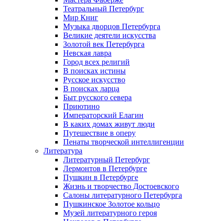
Театральный Петербург
Мир Книг
Музыка дворцов Петербурга
Великие деятели искусства
Золотой век Петербурга
Невская лавра
Город всех религий
В поисках истины
Русское искусство
В поисках ларца
Быт русского севера
Приютино
Императорский Елагин
В каких домах живут люди
Путешествие в оперу
Пенаты творческой интеллигенции
Литература
Литературный Петербург
Лермонтов в Петербурге
Пушкин в Петербурге
Жизнь и творчество Достоевского
Салоны литературного Петербурга
Пушкинское Золотое кольцо
Музей литературного героя