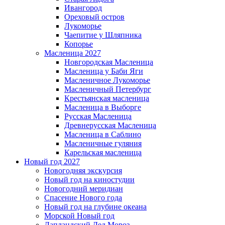
Ивангород
Ореховый остров
Лукоморье
Чаепитие у Шляпника
Копорье
Масленица 2027
Новгородская Масленица
Масленица у Баби Яги
Масленичное Лукоморье
Масленичный Петербург
Крестьянская масленица
Масленица в Выборге
Русская Масленица
Древнерусская Масленица
Масленица в Саблино
Масленичные гуляния
Карельская масленица
Новый год 2027
Новогодняя экскурсия
Новый год на киностудии
Новогодний меридиан
Спасение Нового года
Новый год на глубине океана
Морской Новый год
Лапландский Дед Мороз