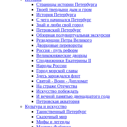
Страницы истории Петербурга
Твоей твердыни дым и гром
История Петербурга
С чего начинался Петербург
Знай и люби свой город
Петровский Петербург
Обзорная полувиртуальная экскурсия
Резиденции Петра Великого
Дворцовые перевороты
Россия - путь реформ
Великокняжеские дворцы
Сподвижники Екатерины II
Народы России
Город морской славы
Здесь зарождался флот
Святой - Воин - Дипломат
На страже Отечества
Искусство побеждать
И вечной памятью двенадцатого года
Петровская акватория
Культура и искусство
Таинственный Петербург
Сказочный мир
Мифы и легенды
Мастера Фаберже