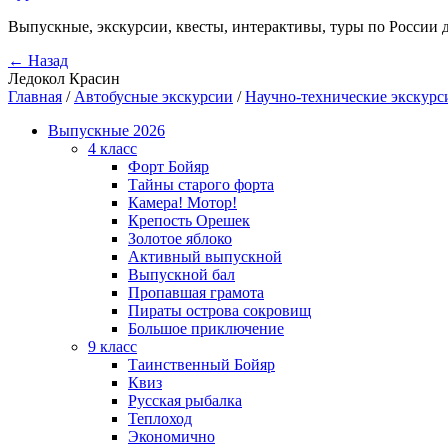
Выпускные, экскурсии, квесты, интерактивы, туры по России 
← Назад
Ледокол Красин
Главная
/
Автобусные экскурсии
/
Научно-технические экскурс
Выпускные 2026
4 класс
Форт Бойяр
Тайны старого форта
Камера! Мотор!
Крепость Орешек
Золотое яблоко
Активный выпускной
Выпускной бал
Пропавшая грамота
Пираты острова сокровищ
Большое приключение
9 класс
Таинственный Бойяр
Квиз
Русская рыбалка
Теплоход
Экономично