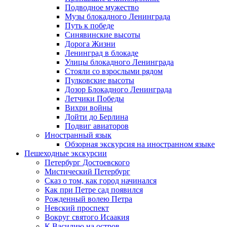
Подводное мужество
Музы блокадного Ленинграда
Путь к победе
Синявинские высоты
Дорога Жизни
Ленинград в блокаде
Улицы блокадного Ленинграда
Стояли со взрослыми рядом
Пулковские высоты
Дозор Блокадного Ленинграда
Летчики Победы
Вихри войны
Дойти до Берлина
Подвиг авиаторов
Иностранный язык
Обзорная экскурсия на иностранном языке
Пешеходные экскурсии
Петербург Достоевского
Мистический Петербург
Сказ о том, как город начинался
Как при Петре сад появился
Рожденный волею Петра
Невский проспект
Вокруг святого Исаакия
К Василию на остров