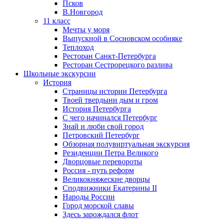
Псков
В.Новгород
11 класс
Мечты у моря
Выпускной в Сосновском особняке
Теплоход
Ресторан Санкт-Петербурга
Ресторан Сестрорецкого разлива
Школьные экскурсии
История
Страницы истории Петербурга
Твоей твердыни дым и гром
История Петербурга
С чего начинался Петербург
Знай и люби свой город
Петровский Петербург
Обзорная полувиртуальная экскурсия
Резиденции Петра Великого
Дворцовые перевороты
Россия - путь реформ
Великокняжеские дворцы
Сподвижники Екатерины II
Народы России
Город морской славы
Здесь зарождался флот