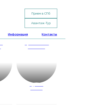
Прием в СПб
Авантаж-Тур
Информация
Контакты
ые
Путешествие
и
с классом
д
Туры по
России