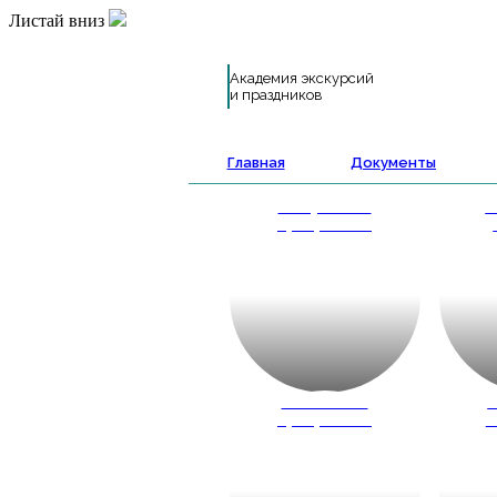
Листай вниз
Академия экскурсий
и праздников
Главная
Документы
Выпускные
А
программы
Школьные
К
программы
ш