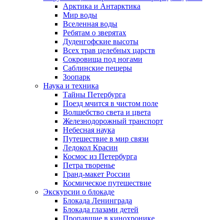
Арктика и Антарктика
Мир воды
Вселенная воды
Ребятам о зверятах
Дуденгофские высоты
Всех трав целебных царств
Сокровища под ногами
Саблинские пещеры
Зоопарк
Наука и техника
Тайны Петербурга
Поезд мчится в чистом поле
Волшебство света и цвета
Железнодорожный транспорт
Небесная наука
Путешествие в мир связи
Ледокол Красин
Космос из Петербурга
Петра творенье
Гранд-макет России
Космическое путешествие
Экскурсии о блокаде
Блокада Ленинграда
Блокада глазами детей
Пропавшие в кинохронике