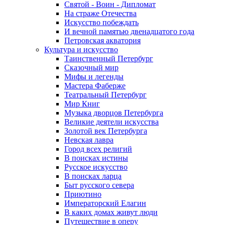
Святой - Воин - Дипломат
На страже Отечества
Искусство побеждать
И вечной памятью двенадцатого года
Петровская акватория
Культура и искусство
Таинственный Петербург
Сказочный мир
Мифы и легенды
Мастера Фаберже
Театральный Петербург
Мир Книг
Музыка дворцов Петербурга
Великие деятели искусства
Золотой век Петербурга
Невская лавра
Город всех религий
В поисках истины
Русское искусство
В поисках ларца
Быт русского севера
Приютино
Императорский Елагин
В каких домах живут люди
Путешествие в оперу