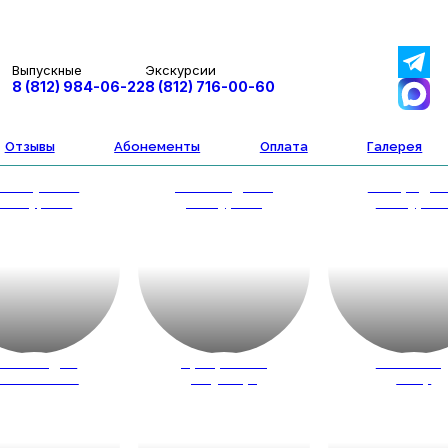
Выпускные
Экскурсии
8 (812) 984-06-22
8 (812) 716-00-60
Отзывы
Абонементы
Оплата
Галерея
втобусные
Пешеходные
Загородн
экскурсии
экскурсии
экскурси
весты для
Программы
Новый го
кольников
на улице
2027