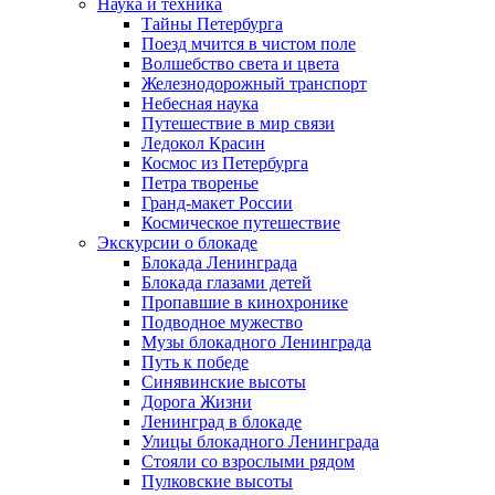
Наука и техника
Тайны Петербурга
Поезд мчится в чистом поле
Волшебство света и цвета
Железнодорожный транспорт
Небесная наука
Путешествие в мир связи
Ледокол Красин
Космос из Петербурга
Петра творенье
Гранд-макет России
Космическое путешествие
Экскурсии о блокаде
Блокада Ленинграда
Блокада глазами детей
Пропавшие в кинохронике
Подводное мужество
Музы блокадного Ленинграда
Путь к победе
Синявинские высоты
Дорога Жизни
Ленинград в блокаде
Улицы блокадного Ленинграда
Стояли со взрослыми рядом
Пулковские высоты