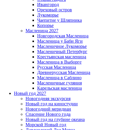
Ивангород
Ореховый остров
Лукоморье
Чаепитие у Шляпника
Копорье
Масленица 2027
Новгородская Масленица
Масленица у Баби Яги
Масленичное Лукоморье
Масленичный Петербург
Крестьянская масленица
Масленица в Выборге
Русская Масленица
Древнерусская Масленица
Масленица в Саблино
Масленичные гуляния
Карельская масленица
Новый год 2027
Новогодняя экскурсия
Новый год на киностудии
Новогодний меридиан
Спасение Нового года
Новый год на глубине океана
Морской Новый год
Лапландский Дед Мороз