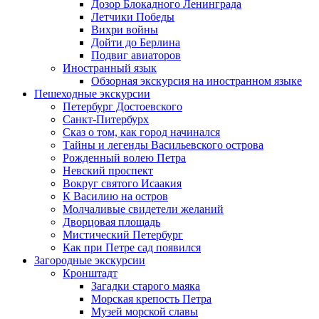
Дозор Блокадного Ленинграда
Летчики Победы
Вихри войны
Дойти до Берлина
Подвиг авиаторов
Иностранный язык
Обзорная экскурсия на иностранном языке
Пешеходные экскурсии
Петербург Достоевского
Санкт-Питербурх
Сказ о том, как город начинался
Тайны и легенды Васильевского острова
Рожденный волею Петра
Невский проспект
Вокруг святого Исаакия
К Василию на остров
Молчаливые свидетели желаний
Дворцовая площадь
Мистический Петербург
Как при Петре сад появился
Загородные экскурсии
Кронштадт
Загадки старого маяка
Морская крепость Петра
Музей морской славы