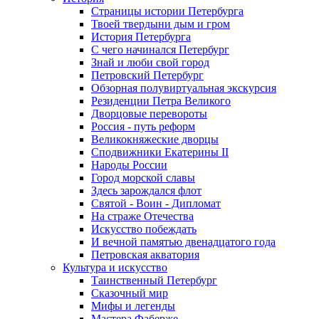
Страницы истории Петербурга
Твоей твердыни дым и гром
История Петербурга
С чего начинался Петербург
Знай и люби свой город
Петровский Петербург
Обзорная полувиртуальная экскурсия
Резиденции Петра Великого
Дворцовые перевороты
Россия - путь реформ
Великокняжеские дворцы
Сподвижники Екатерины II
Народы России
Город морской славы
Здесь зарождался флот
Святой - Воин - Дипломат
На страже Отечества
Искусство побеждать
И вечной памятью двенадцатого года
Петровская акватория
Культура и искусство
Таинственный Петербург
Сказочный мир
Мифы и легенды
Мастера Фаберже