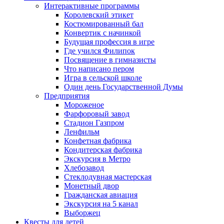
Интерактивные программы
Королевский этикет
Костюмированный бал
Конвертик с начинкой
Будущая профессия в игре
Где учился Филипок
Посвящение в гимназисты
Что написано пером
Игра в сельской школе
Один день Государственной Думы
Предприятия
Мороженое
Фарфоровый завод
Стадион Газпром
Ленфильм
Конфетная фабрика
Кондитерская фабрика
Экскурсия в Метро
Хлебозавод
Стеклодувная мастерская
Монетный двор
Гражданская авиация
Экскурсия на 5 канал
Выборжец
Квесты для детей