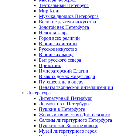
Театральный Петербург
Мир Книг
Музыка дворцов Петербурга
Великие деятели искусства
Золотой век Петербурга
Невская лавра
Город всех религий
В поисках истины
Русское искусство
В поисках ларца
Быт русского севера
Приютино
Императорский Елагин
В каких домах живут люди
Путешествие в оперу
Пенаты творческой интеллигенции
Литература
Литературный Петербург
Лермонтов в Петербурге
Пушкин в Петербурге
Жизнь и творчество Достоевского
Салоны литературного Петербурга
Пушкинское Золотое кольцо
Музей литературного героя