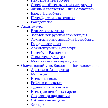
Некрасов в Петербурге
Серебряный век русской литературы
Жизнь и творчество Анны Ахматовой
Блок в Петербурге
Петербургские сказочники
Рождествено
Архитектура
Египетские мотивы
Золотой век русской архитектуры
Архитектурные ансамбли Петербурга
Город на островах
Архитектурный Петербург
Петербург Растрелли
Львы стерегут город
Мосты повисли над водами
Окружающий мир. Биология. Природоведение
Арктика и Антарктика
Мир воды
Вселенная воды
Ребятам о зверятах
Дуденгофские высоты
Всех трав целебных царств
Сокровища под ногами
Саблинские пещеры
Зоопарк