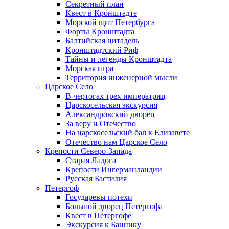
Секретный план
Квест в Кронштадте
Морской щит Петербурга
Форты Кронштадта
Балтийская цитадель
Кронштадтский Риф
Тайны и легенды Кронштадта
Морская игра
Территория инженерной мысли
Царское Село
В чертогах трех императриц
Царскосельская экскурсия
Александровский дворец
За веру и Отечество
На царскосельский бал к Елизавете
Отечество нам Царское Село
Крепости Северо-Запада
Старая Ладога
Крепости Ингерманландии
Русская Бастилия
Петергоф
Государевы потехи
Большой дворец Петергофа
Квест в Петергофе
Экскурсия к Баннику