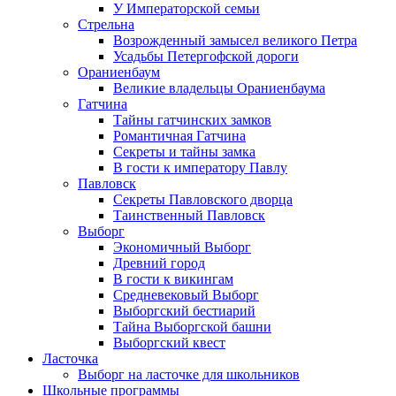
У Императорской семьи
Стрельна
Возрожденный замысел великого Петра
Усадьбы Петергофской дороги
Ораниенбаум
Великие владельцы Ораниенбаума
Гатчина
Тайны гатчинских замков
Романтичная Гатчина
Секреты и тайны замка
В гости к императору Павлу
Павловск
Секреты Павловского дворца
Таинственный Павловск
Выборг
Экономичный Выборг
Древний город
В гости к викингам
Средневековый Выборг
Выборгский бестиарий
Тайна Выборгской башни
Выборгский квест
Ласточка
Выборг на ласточке для школьников
Школьные программы