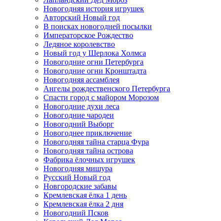
Новогодняя история игрушек
Авторский Новый год
В поисках новогодней посылки
Императорское Рождество
Ледяное королевство
Новый год у Шерлока Холмса
Новогодние огни Петербурга
Новогодние огни Кронштадта
Новогодняя ассамблея
Ангелы рождественского Петербурга
Спасти город с майором Морозом
Новогодние духи леса
Новогодние чародеи
Новогодний Выборг
Новогоднее приключение
Новогодняя тайна старца Фура
Новогодняя тайна острова
Фабрика ёлочных игрушек
Новогодняя мишура
Русский Новый год
Новгородские забавы
Кремлевская ёлка 1 день
Кремлевская ёлка 2 дня
Новогодний Псков