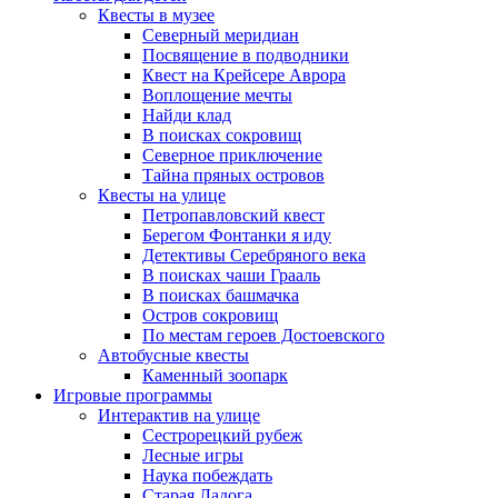
Квесты в музее
Северный меридиан
Посвящение в подводники
Квест на Крейсере Аврора
Воплощение мечты
Найди клад
В поисках сокровищ
Северное приключение
Тайна пряных островов
Квесты на улице
Петропавловский квест
Берегом Фонтанки я иду
Детективы Серебряного века
В поисках чаши Грааль
В поисках башмачка
Остров сокровищ
По местам героев Достоевского
Автобусные квесты
Каменный зоопарк
Игровые программы
Интерактив на улице
Сестрорецкий рубеж
Лесные игры
Наука побеждать
Старая Ладога