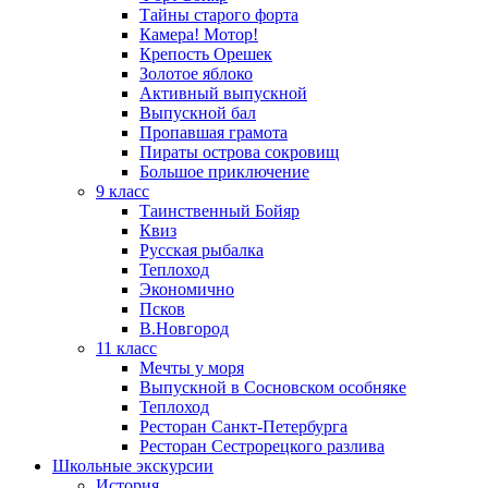
Тайны старого форта
Камера! Мотор!
Крепость Орешек
Золотое яблоко
Активный выпускной
Выпускной бал
Пропавшая грамота
Пираты острова сокровищ
Большое приключение
9 класс
Таинственный Бойяр
Квиз
Русская рыбалка
Теплоход
Экономично
Псков
В.Новгород
11 класс
Мечты у моря
Выпускной в Сосновском особняке
Теплоход
Ресторан Санкт-Петербурга
Ресторан Сестрорецкого разлива
Школьные экскурсии
История