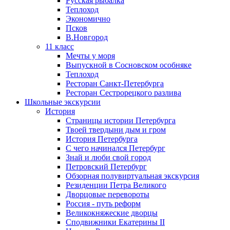
Русская рыбалка
Теплоход
Экономично
Псков
В.Новгород
11 класс
Мечты у моря
Выпускной в Сосновском особняке
Теплоход
Ресторан Санкт-Петербурга
Ресторан Сестрорецкого разлива
Школьные экскурсии
История
Страницы истории Петербурга
Твоей твердыни дым и гром
История Петербурга
С чего начинался Петербург
Знай и люби свой город
Петровский Петербург
Обзорная полувиртуальная экскурсия
Резиденции Петра Великого
Дворцовые перевороты
Россия - путь реформ
Великокняжеские дворцы
Сподвижники Екатерины II