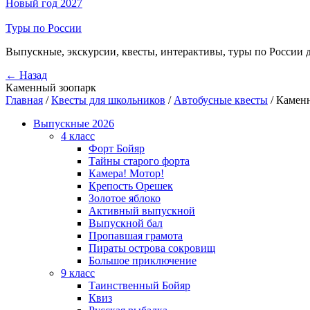
Новый год 2027
Туры по России
Выпускные, экскурсии, квесты, интерактивы, туры по России 
← Назад
Каменный зоопарк
Главная
/
Квесты для школьников
/
Автобусные квесты
/
Камен
Выпускные 2026
4 класс
Форт Бойяр
Тайны старого форта
Камера! Мотор!
Крепость Орешек
Золотое яблоко
Активный выпускной
Выпускной бал
Пропавшая грамота
Пираты острова сокровищ
Большое приключение
9 класс
Таинственный Бойяр
Квиз