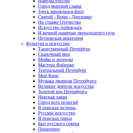
Народы России
Город морской славы
Здесь зарождался флот
Святой - Воин - Дипломат
На страже Отечества
Искусство побеждать
И вечной памятью двенадцатого года
Петровская акватория
Культура и искусство
Таинственный Петербург
Сказочный мир
Мифы и легенды
Мастера Фаберже
Театральный Петербург
Мир Книг
Музыка дворцов Петербурга
Великие деятели искусства
Золотой век Петербурга
Невская лавра
Город всех религий
В поисках истины
Русское искусство
В поисках ларца
Быт русского севера
Приютино