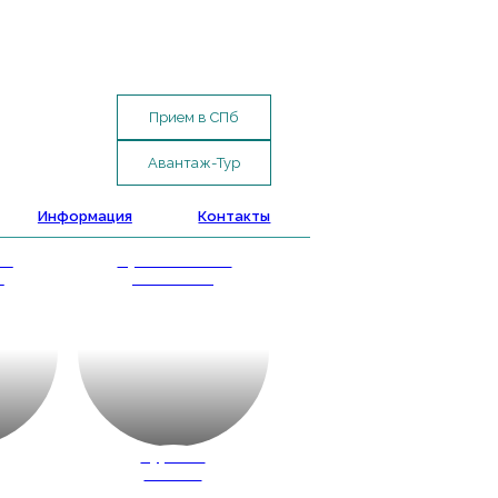
Прием в СПб
Авантаж-Тур
Информация
Контакты
ые
Путешествие
и
с классом
д
Туры по
России