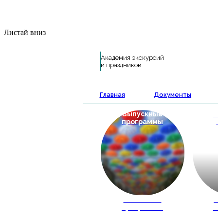
Листай вниз
Академия экскурсий
и праздников
Главная
Документы
Выпускные
А
программы
Школьные
К
программы
ш