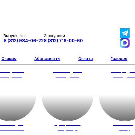
Выпускные
Экскурсии
8 (812) 984-06-22
8 (812) 716-00-60
Отзывы
Абонементы
Оплата
Галерея
втобусные
Пешеходные
Загородн
экскурсии
экскурсии
экскурси
весты для
Программы
Новый го
кольников
на улице
2027