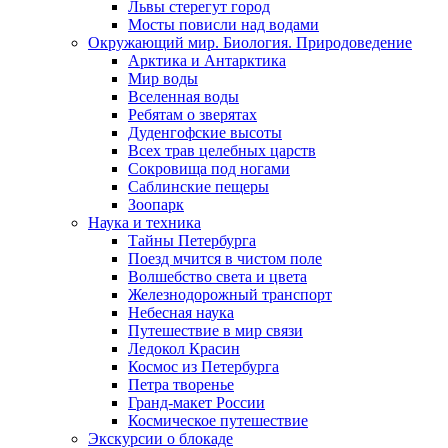
Львы стерегут город
Мосты повисли над водами
Окружающий мир. Биология. Природоведение
Арктика и Антарктика
Мир воды
Вселенная воды
Ребятам о зверятах
Дуденгофские высоты
Всех трав целебных царств
Сокровища под ногами
Саблинские пещеры
Зоопарк
Наука и техника
Тайны Петербурга
Поезд мчится в чистом поле
Волшебство света и цвета
Железнодорожный транспорт
Небесная наука
Путешествие в мир связи
Ледокол Красин
Космос из Петербурга
Петра творенье
Гранд-макет России
Космическое путешествие
Экскурсии о блокаде