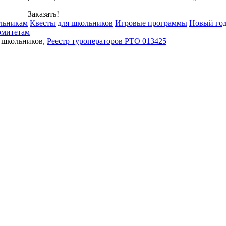
Заказать!
льникам
Квесты для школьников
Игровые программы
Новый го
омитетам
я школьников,
Реестр туроператоров РТО 013425