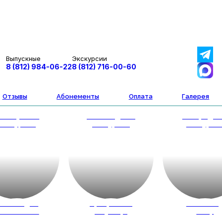
Выпускные
Экскурсии
8 (812) 984-06-22
8 (812) 716-00-60
Отзывы
Абонементы
Оплата
Галерея
втобусные
Пешеходные
Загородн
экскурсии
экскурсии
экскурси
весты для
Программы
Новый го
кольников
на улице
2027