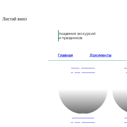
Листай вниз
Академия экскурсий
и праздников
Главная
Документы
Выпускные
А
программы
Школьные
К
программы
ш