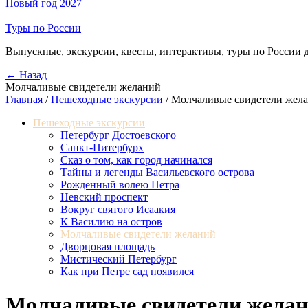
Новый год 2027
Туры по России
Выпускные, экскурсии, квесты, интерактивы, туры по России 
← Назад
Молчаливые свидетели желаний
Главная
/
Пешеходные экскурсии
/
Молчаливые свидетели жел
Пешеходные экскурсии
Петербург Достоевского
Санкт-Питербурх
Сказ о том, как город начинался
Тайны и легенды Васильевского острова
Рожденный волею Петра
Невский проспект
Вокруг святого Исаакия
К Василию на остров
Молчаливые свидетели желаний
Дворцовая площадь
Мистический Петербург
Как при Петре сад появился
Молчаливые свидетели жела