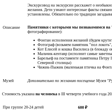
Экскурсовод на экскурсии расскажет о необыкн
желания. Дети узнают интересные факты связан
установлены. Обязательно по традиции загадыв
Памятники с которыми мы познакомимся на
Описание
фотографирование):
Фонтан исполнения желаний (будем крути
Фотограф (возьмем памятник "пол локоть"
Кот Елисей и кошка Василиса (в блокаду о
Мальчик-кентавр (исполнит самые заветны
Барельеф на постаменте памятника Петру I 
Северной столицы)
Чижик-Пыжик (маленькая птичка на Фонта
Музей
Дополнительно по желанию посещение Музея "Р
Стоимость указана
на человека
в III четверти учебного года 2
При группе 20-24 детей
600 ₽