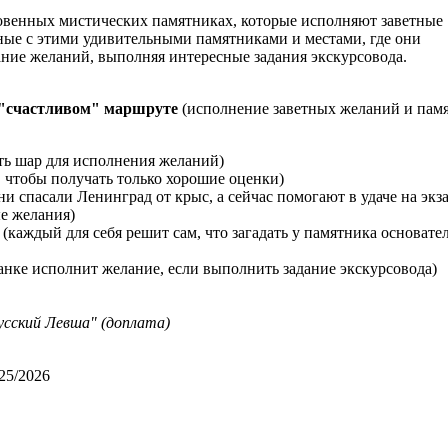
овенных мистических памятниках, которые исполняют заветные
ные с этими удивительными памятниками и местами, где они
ание желаний, выполняя интересные задания экскурсовода.
 "счастливом" маршруте
(исполнение заветных желаний и пам
ть шар для исполнения желаний)
, чтобы получать только хорошие оценки)
ни спасали Ленинград от крыс, а сейчас помогают в удаче на экз
е желания)
(каждый для себя решит сам, что загадать у памятника основате
нке исполнит желание, если выполнить задание экскурсовода)
усский Левша" (доплата)
025/2026