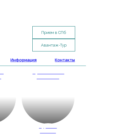
Прием в СПб
Авантаж-Тур
Информация
Контакты
ые
Путешествие
и
с классом
д
Туры по
России