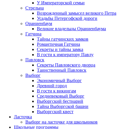
У Императорской семьи
Стрельна
Возрожденный замысел великого Петра
Усадьбы Петергофской дороги
Ораниенбаум
Великие владельцы Ораниенбаума
Гатчина
Тайны гатчинских замков
Романтичная Гатчина
Секреты и тайны замка
В гости к императору Павлу
Павловск
Секреты Павловского дворца
Таинственный Павловск
Выборг
Экономичный Выборг
Древний город
В гости к викингам
Средневековый Выборг
Выборгский бестиарий
Тайна Выборгской башни
Выборгский квест
Ласточка
Выборг на ласточке для школьников
Школьные программы