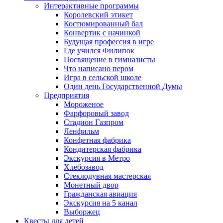
Интерактивные программы
Королевский этикет
Костюмированный бал
Конвертик с начинкой
Будущая профессия в игре
Где учился Филипок
Посвящение в гимназисты
Что написано пером
Игра в сельской школе
Один день Государственной Думы
Предприятия
Мороженое
Фарфоровый завод
Стадион Газпром
Ленфильм
Конфетная фабрика
Кондитерская фабрика
Экскурсия в Метро
Хлебозавод
Стеклодувная мастерская
Монетный двор
Гражданская авиация
Экскурсия на 5 канал
Выборжец
Квесты для детей