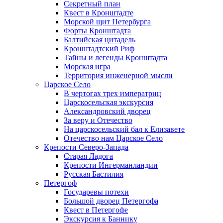
Секретный план
Квест в Кронштадте
Морской щит Петербурга
Форты Кронштадта
Балтийская цитадель
Кронштадтский Риф
Тайны и легенды Кронштадта
Морская игра
Территория инженерной мысли
Царское Село
В чертогах трех императриц
Царскосельская экскурсия
Александровский дворец
За веру и Отечество
На царскосельский бал к Елизавете
Отечество нам Царское Село
Крепости Северо-Запада
Старая Ладога
Крепости Ингерманландии
Русская Бастилия
Петергоф
Государевы потехи
Большой дворец Петергофа
Квест в Петергофе
Экскурсия к Баннику