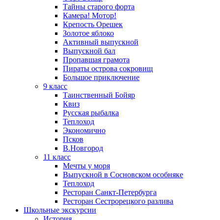
Тайны старого форта
Камера! Мотор!
Крепость Орешек
Золотое яблоко
Активный выпускной
Выпускной бал
Пропавшая грамота
Пираты острова сокровищ
Большое приключение
9 класс
Таинственный Бойяр
Квиз
Русская рыбалка
Теплоход
Экономично
Псков
В.Новгород
11 класс
Мечты у моря
Выпускной в Сосновском особняке
Теплоход
Ресторан Санкт-Петербурга
Ресторан Сестрорецкого разлива
Школьные экскурсии
История