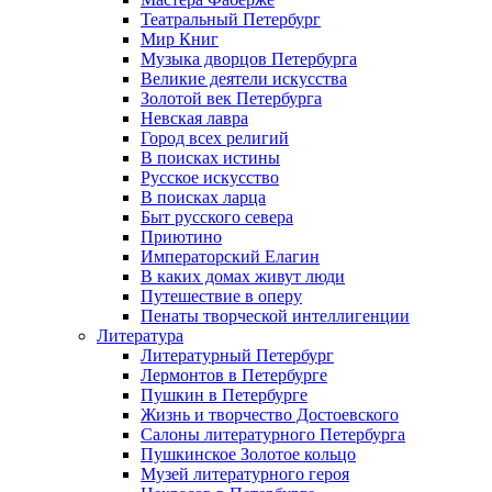
Театральный Петербург
Мир Книг
Музыка дворцов Петербурга
Великие деятели искусства
Золотой век Петербурга
Невская лавра
Город всех религий
В поисках истины
Русское искусство
В поисках ларца
Быт русского севера
Приютино
Императорский Елагин
В каких домах живут люди
Путешествие в оперу
Пенаты творческой интеллигенции
Литература
Литературный Петербург
Лермонтов в Петербурге
Пушкин в Петербурге
Жизнь и творчество Достоевского
Салоны литературного Петербурга
Пушкинское Золотое кольцо
Музей литературного героя