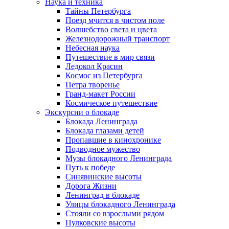
Наука и техника
Тайны Петербурга
Поезд мчится в чистом поле
Волшебство света и цвета
Железнодорожный транспорт
Небесная наука
Путешествие в мир связи
Ледокол Красин
Космос из Петербурга
Петра творенье
Гранд-макет России
Космическое путешествие
Экскурсии о блокаде
Блокада Ленинграда
Блокада глазами детей
Пропавшие в кинохронике
Подводное мужество
Музы блокадного Ленинграда
Путь к победе
Синявинские высоты
Дорога Жизни
Ленинград в блокаде
Улицы блокадного Ленинграда
Стояли со взрослыми рядом
Пулковские высоты