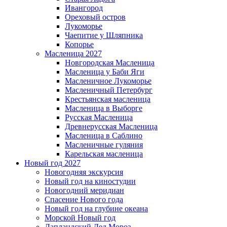
Ивангород
Ореховый остров
Лукоморье
Чаепитие у Шляпника
Копорье
Масленица 2027
Новгородская Масленица
Масленица у Баби Яги
Масленичное Лукоморье
Масленичный Петербург
Крестьянская масленица
Масленица в Выборге
Русская Масленица
Древнерусская Масленица
Масленица в Саблино
Масленичные гуляния
Карельская масленица
Новый год 2027
Новогодняя экскурсия
Новый год на киностудии
Новогодний меридиан
Спасение Нового года
Новый год на глубине океана
Морской Новый год
Лапландский Дед Мороз