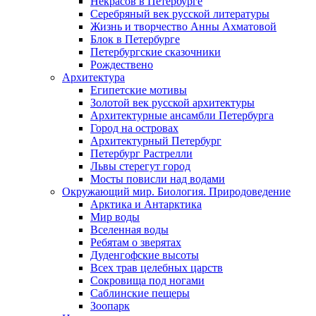
Некрасов в Петербурге
Серебряный век русской литературы
Жизнь и творчество Анны Ахматовой
Блок в Петербурге
Петербургские сказочники
Рождествено
Архитектура
Египетские мотивы
Золотой век русской архитектуры
Архитектурные ансамбли Петербурга
Город на островах
Архитектурный Петербург
Петербург Растрелли
Львы стерегут город
Мосты повисли над водами
Окружающий мир. Биология. Природоведение
Арктика и Антарктика
Мир воды
Вселенная воды
Ребятам о зверятах
Дуденгофские высоты
Всех трав целебных царств
Сокровища под ногами
Саблинские пещеры
Зоопарк