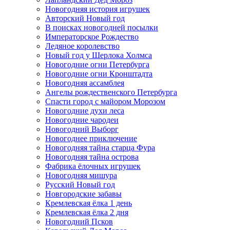
Новогодняя история игрушек
Авторский Новый год
В поисках новогодней посылки
Императорское Рождество
Ледяное королевство
Новый год у Шерлока Холмса
Новогодние огни Петербурга
Новогодние огни Кронштадта
Новогодняя ассамблея
Ангелы рождественского Петербурга
Спасти город с майором Морозом
Новогодние духи леса
Новогодние чародеи
Новогодний Выборг
Новогоднее приключение
Новогодняя тайна старца Фура
Новогодняя тайна острова
Фабрика ёлочных игрушек
Новогодняя мишура
Русский Новый год
Новгородские забавы
Кремлевская ёлка 1 день
Кремлевская ёлка 2 дня
Новогодний Псков