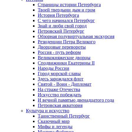
Страницы истории Петербурга
Твоей твердыни дым и гром
История Петербурга
С чего начинался Петербург
Знай и люби свой город
Петровский Петербург
Обзорная полувиртуальная экскурсия
Резиденции Петра Великого
Дворцовые перевороты
Россия - путь реформ
Великокняжеские дворцы
Сподвижники Екатерины II
Народы России
Город морской славы
Здесь зарождался флот
Святой - Воин - Дипломат
На страже Отечества
Искусство побеждать
И вечной памятью двенадцатого года
Петровская акватория
Культура и искусство
Таинственный Петербург
Сказочный мир
Мифы и легенды
Мастера Фаберже