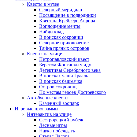
Квесты в музее
Северный меридиан
Посвящение в подводники
Квест на Крейсере Аврора
Воплощение мечты
Найди клад
В поисках сокровищ
Северное приключение
Тайна пряных островов
Квесты на улице
Петропавловский квест
Берегом Фонтанки я иду
Детективы Серебряного века
В поисках чаши Грааль
В поисках башмачка
Остров сокровищ
По местам героев Достоевского
Автобусные квесты
Каменный зоопарк
Игровые программы
Интерактив на улице
Сестрорецкий рубеж
Лесные игры
Наука побеждать
Старая Ладога