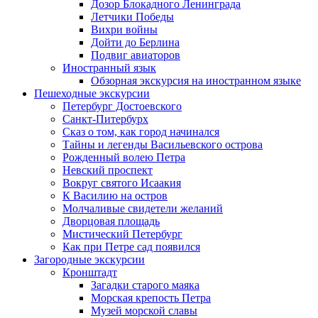
Дозор Блокадного Ленинграда
Летчики Победы
Вихри войны
Дойти до Берлина
Подвиг авиаторов
Иностранный язык
Обзорная экскурсия на иностранном языке
Пешеходные экскурсии
Петербург Достоевского
Санкт-Питербурх
Сказ о том, как город начинался
Тайны и легенды Васильевского острова
Рожденный волею Петра
Невский проспект
Вокруг святого Исаакия
К Василию на остров
Молчаливые свидетели желаний
Дворцовая площадь
Мистический Петербург
Как при Петре сад появился
Загородные экскурсии
Кронштадт
Загадки старого маяка
Морская крепость Петра
Музей морской славы