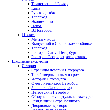
Таинственный Бойяр
Квиз
Русская рыбалка
Теплоход
Экономично
Псков
В.Новгород
11 класс
Мечты у моря
Выпускной в Сосновском особняке
Теплоход
Ресторан Санкт-Петербурга
Ресторан Сестрорецкого разлива
Школьные экскурсии
История
Страницы истории Петербурга
Твоей твердыни дым и гром
История Петербурга
С чего начинался Петербург
Знай и люби свой город
Петровский Петербург
Обзорная полувиртуальная экскурсия
Резиденции Петра Великого
Дворцовые перевороты
Россия - путь реформ