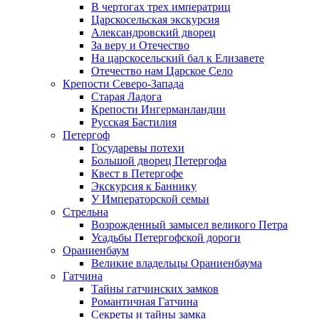
В чертогах трех императриц
Царскосельская экскурсия
Александровский дворец
За веру и Отечество
На царскосельский бал к Елизавете
Отечество нам Царское Село
Крепости Северо-Запада
Старая Ладога
Крепости Ингерманландии
Русская Бастилия
Петергоф
Государевы потехи
Большой дворец Петергофа
Квест в Петергофе
Экскурсия к Баннику
У Императорской семьи
Стрельна
Возрожденный замысел великого Петра
Усадьбы Петергофской дороги
Ораниенбаум
Великие владельцы Ораниенбаума
Гатчина
Тайны гатчинских замков
Романтичная Гатчина
Секреты и тайны замка