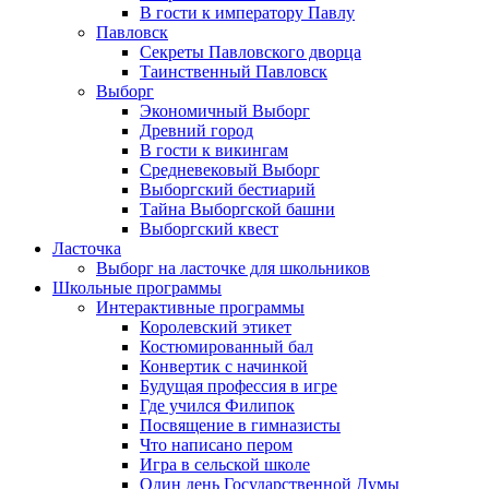
В гости к императору Павлу
Павловск
Секреты Павловского дворца
Таинственный Павловск
Выборг
Экономичный Выборг
Древний город
В гости к викингам
Средневековый Выборг
Выборгский бестиарий
Тайна Выборгской башни
Выборгский квест
Ласточка
Выборг на ласточке для школьников
Школьные программы
Интерактивные программы
Королевский этикет
Костюмированный бал
Конвертик с начинкой
Будущая профессия в игре
Где учился Филипок
Посвящение в гимназисты
Что написано пером
Игра в сельской школе
Один день Государственной Думы