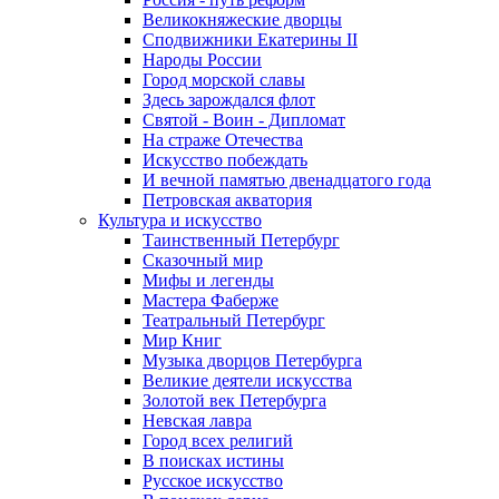
Великокняжеские дворцы
Сподвижники Екатерины II
Народы России
Город морской славы
Здесь зарождался флот
Святой - Воин - Дипломат
На страже Отечества
Искусство побеждать
И вечной памятью двенадцатого года
Петровская акватория
Культура и искусство
Таинственный Петербург
Сказочный мир
Мифы и легенды
Мастера Фаберже
Театральный Петербург
Мир Книг
Музыка дворцов Петербурга
Великие деятели искусства
Золотой век Петербурга
Невская лавра
Город всех религий
В поисках истины
Русское искусство