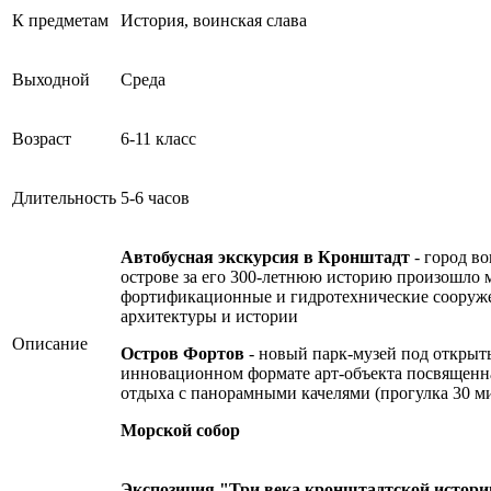
К предметам
История, воинская слава
Выходной
Среда
Возраст
6-11 класс
Длительность
5-6 часов
Автобусная экскурсия в Кронштадт
- город в
острове за его 300-летнюю историю произошло 
фортификационные и гидротехнические сооружени
архитектуры и истории
Описание
Остров Фортов
- новый парк-музей под открыты
инновационном формате арт-объекта посвященная
отдыха с панорамными качелями (прогулка 30 м
Морской собор
Экспозиция "Три века кронштадтской истори