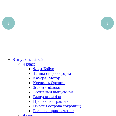
‹
›
Выпускные 2026
4 класс
Форт Бойяр
Тайны старого форта
Камера! Мотор!
Крепость Орешек
Золотое яблоко
Активный выпускной
Выпускной бал
Пропавшая грамота
Пираты острова сокровищ
Большое приключение
9 класс