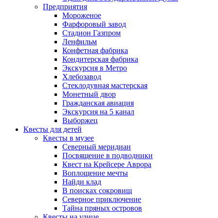
Предприятия
Мороженое
Фарфоровый завод
Стадион Газпром
Ленфильм
Конфетная фабрика
Кондитерская фабрика
Экскурсия в Метро
Хлебозавод
Стеклодувная мастерская
Монетный двор
Гражданская авиация
Экскурсия на 5 канал
Выборжец
Квесты для детей
Квесты в музее
Северный меридиан
Посвящение в подводники
Квест на Крейсере Аврора
Воплощение мечты
Найди клад
В поисках сокровищ
Северное приключение
Тайна пряных островов
Квесты на улице