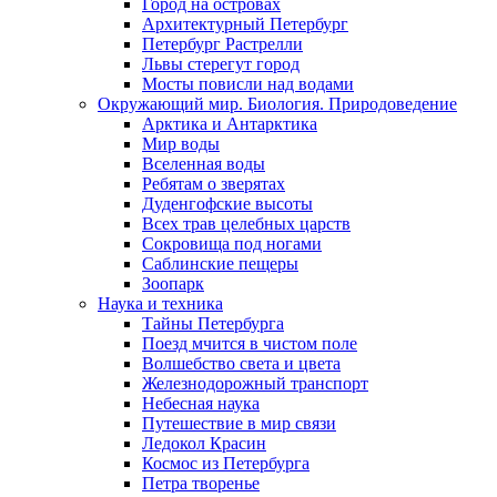
Город на островах
Архитектурный Петербург
Петербург Растрелли
Львы стерегут город
Мосты повисли над водами
Окружающий мир. Биология. Природоведение
Арктика и Антарктика
Мир воды
Вселенная воды
Ребятам о зверятах
Дуденгофские высоты
Всех трав целебных царств
Сокровища под ногами
Саблинские пещеры
Зоопарк
Наука и техника
Тайны Петербурга
Поезд мчится в чистом поле
Волшебство света и цвета
Железнодорожный транспорт
Небесная наука
Путешествие в мир связи
Ледокол Красин
Космос из Петербурга
Петра творенье