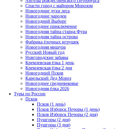
Ангелы рождественского Петербурга
Спасти город с майором Морозом
Новогодние духи леса
Новогодние чародеи
Новогодний Выборг
Новогоднее приключение
Новогодняя тайна старца Фура
Новогодняя тайна острова
Фабрика ёлочных игрушек
Новогодняя мишура
Русский Новый год
Новгородские забавы
Кремлевская ёлка 1 день
Кремлевская ёлка 2 дня
Новогодний Псков
Карельский Дед Мороз
Новогоднее средневековье
Новогодняя ёлка 2026
Туры по России
Псков
Псков (1 день)
Псков Изборск Печоры (1 день)
Псков Изборск Печоры (2 дня)
Пушгоры (2 дня)
Пушгоры (3 дня)