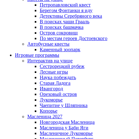
Петропавловский квест
Берегом Фонтанки я иду
Детективы Серебряного века
В поисках чаши Грааль
В поисках башмачка
Остров сокровищ
По местам героев Достоевского
Автобусные квесты
Каменный зоопарк
Игровые программы
Интерактив на улице
Сестрорецкий рубеж
Лесные игры
Наука побеждать
Старая Ладога
Ивангород
Ореховый остров
Лукоморье
Чаепитие у Шляпника
Копорье
Масленица 2027
Новгородская Масленица
Масленица у Баби Яги
Масленичное Лукоморье
Масленичный Петербург