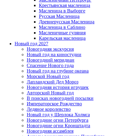
Крестьянская масленица
Масленица в Выборге
Русская Масленица
Древнерусская Масленица
Масленица в Саблино
Масленичные гуляния
Карельская масленица
Новый год 2027
Новогодняя экскурсия
Новый год на киностудии
Новогодний меридиан
Спасение Нового года
Новый год на глубине океана
Морской Новый год
Лапландский Дед Мороз
Новогодняя история игрушек
Авторский Новый год
В поисках новогодней посылки
Императорское Рождество
Ледяное королевство
Новый год у Шерлока Холмса
Новогодние огни Петербурга
Новогодние огни Кронштадта
Новогодняя ассамблея