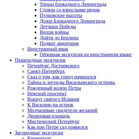
Улицы блокадного Ленинграда
Стояли со взрослыми рядом
Пулковские высоты
Дозор Блокадного Ленинграда
Летчики Победы
Вихри войны
Дойти до Берлина
Подвиг авиаторов
Иностранный язык
Обзорная экскурсия на иностранном языке
Пешеходные экскурсии
Петербург Достоевского
Санкт-Питербурх
Сказ о том, как город начинался
Тайны и легенды Васильевского острова
Рожденный волею Петра
Невский проспект
Вокруг святого Исаакия
К Василию на остров
Молчаливые свидетели желаний
Дворцовая площадь
Мистический Петербург
Как при Петре сад появился
Загородные экскурсии
Кронштадт