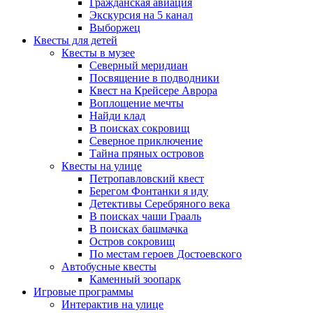
Гражданская авиация
Экскурсия на 5 канал
Выборжец
Квесты для детей
Квесты в музее
Северный меридиан
Посвящение в подводники
Квест на Крейсере Аврора
Воплощение мечты
Найди клад
В поисках сокровищ
Северное приключение
Тайна пряных островов
Квесты на улице
Петропавловский квест
Берегом Фонтанки я иду
Детективы Серебряного века
В поисках чаши Грааль
В поисках башмачка
Остров сокровищ
По местам героев Достоевского
Автобусные квесты
Каменный зоопарк
Игровые программы
Интерактив на улице