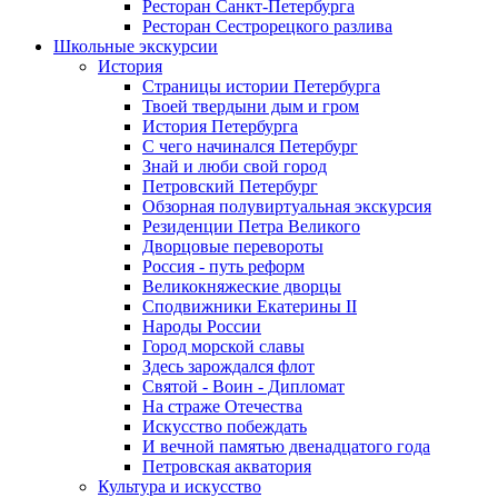
Ресторан Санкт-Петербурга
Ресторан Сестрорецкого разлива
Школьные экскурсии
История
Страницы истории Петербурга
Твоей твердыни дым и гром
История Петербурга
С чего начинался Петербург
Знай и люби свой город
Петровский Петербург
Обзорная полувиртуальная экскурсия
Резиденции Петра Великого
Дворцовые перевороты
Россия - путь реформ
Великокняжеские дворцы
Сподвижники Екатерины II
Народы России
Город морской славы
Здесь зарождался флот
Святой - Воин - Дипломат
На страже Отечества
Искусство побеждать
И вечной памятью двенадцатого года
Петровская акватория
Культура и искусство