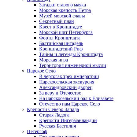
Загадки старого маяка
Морская крепость Петра
Музей морской славы
Секретный план
Квест в Кронштадте
Морской щит Петербурга
Форты Кронштадта
Балтийская цитадель
Кронштадтский Риф
Тайны и легенды Кронштадта
Морская игра
Территория инженерной мысли
Царское Село
В чертогах трех императриц
Царскосельская экскурсия
Александровский дворец
За веру и Отечество
На царскосельский бал к Елизавете
Отечество нам Царское Село
Крепости Северо-Запада
Старая Ладога
Крепости Ингерманландии
Русская Бастилия
Петергоф
Государевы потехи