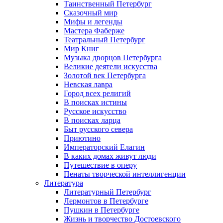
Таинственный Петербург
Сказочный мир
Мифы и легенды
Мастера Фаберже
Театральный Петербург
Мир Книг
Музыка дворцов Петербурга
Великие деятели искусства
Золотой век Петербурга
Невская лавра
Город всех религий
В поисках истины
Русское искусство
В поисках ларца
Быт русского севера
Приютино
Императорский Елагин
В каких домах живут люди
Путешествие в оперу
Пенаты творческой интеллигенции
Литература
Литературный Петербург
Лермонтов в Петербурге
Пушкин в Петербурге
Жизнь и творчество Достоевского