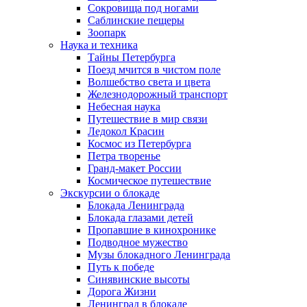
Сокровища под ногами
Саблинские пещеры
Зоопарк
Наука и техника
Тайны Петербурга
Поезд мчится в чистом поле
Волшебство света и цвета
Железнодорожный транспорт
Небесная наука
Путешествие в мир связи
Ледокол Красин
Космос из Петербурга
Петра творенье
Гранд-макет России
Космическое путешествие
Экскурсии о блокаде
Блокада Ленинграда
Блокада глазами детей
Пропавшие в кинохронике
Подводное мужество
Музы блокадного Ленинграда
Путь к победе
Синявинские высоты
Дорога Жизни
Ленинград в блокаде