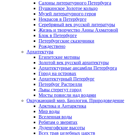
Салоны литературного Петербурга
Пушкинское Золотое кольцо
Музей литературного героя
Некрасов в Петербурге
Серебряный век русской литературы
Жизнь и творчество Анны Ахматовой
Блок в Петербурге
Петербургские сказочники
Рождествено
Архитектура
Египетские мотивы
Золотой век русской архитектуры
Архитектурные ансамбли Петербурга
Город на островах
Архитектурный Петербург
Петербург Растрелли
Львы стерегут город
Мосты повисли над водами
Окружающий мир. Биология. Природоведение
Арктика и Антарктика
Мир воды
Вселенная воды
Ребятам о зверятах
Дуденгофские высоты
Всех трав целебных царств