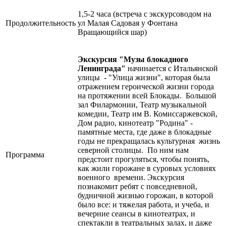
1,5-2 часа (встреча с экскурсоводом на
Продолжительность
ул Малая Садовая у Фонтана
Вращающийся шар)
Экскурсия "Музы блокадного
Ленинграда"
начинается с Итальянской
улицы - "Улица жизни", которая была
отражением героической жизни города
на протяжении всей Блокады. Большой
зал Филармонии, Театр музыкальной
комедии, Театр им В. Комиссаржевской,
Дом радио, кинотеатр "Родина" -
памятные места, где даже в блокадные
годы не прекращалась культурная жизнь
северной столицы. По ним нам
Программа
предстоит прогуляться, чтобы понять,
как жили горожане в суровых условиях
военного времени. Экскурсия
познакомит ребят с повседневной,
будничной жизнью горожан, в которой
было все: и тяжелая работа, и учеба, и
вечерние сеансы в кинотеатрах, и
спектакли в театральных залах, и даже