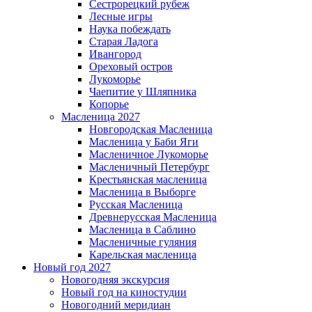
Сестрорецкий рубеж
Лесные игры
Наука побеждать
Старая Ладога
Ивангород
Ореховый остров
Лукоморье
Чаепитие у Шляпника
Копорье
Масленица 2027
Новгородская Масленица
Масленица у Баби Яги
Масленичное Лукоморье
Масленичный Петербург
Крестьянская масленица
Масленица в Выборге
Русская Масленица
Древнерусская Масленица
Масленица в Саблино
Масленичные гуляния
Карельская масленица
Новый год 2027
Новогодняя экскурсия
Новый год на киностудии
Новогодний меридиан