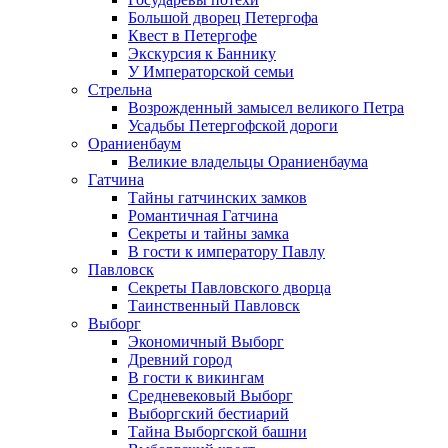
Большой дворец Петергофа
Квест в Петергофе
Экскурсия к Баннику
У Императорской семьи
Стрельна
Возрожденный замысел великого Петра
Усадьбы Петергофской дороги
Ораниенбаум
Великие владельцы Ораниенбаума
Гатчина
Тайны гатчинских замков
Романтичная Гатчина
Секреты и тайны замка
В гости к императору Павлу
Павловск
Секреты Павловского дворца
Таинственный Павловск
Выборг
Экономичный Выборг
Древний город
В гости к викингам
Средневековый Выборг
Выборгский бестиарий
Тайна Выборгской башни