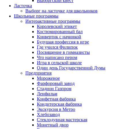
Выборгский квест
Ласточка
Выборг на ласточке для школьников
Школьные программы
Интерактивные программы
Королевский этикет
Костюмированный бал
Конвертик с начинкой
Будущая профессия в игре
Где учился Филипок
Посвящение в гимназисты
Что написано пером
Игра в сельской школе
Один день Государственной Думы
Предприятия
Мороженое
Фарфоровый завод
Стадион Газпром
Ленфильм
Конфетная фабрика
Кондитерская фабрика
Экскурсия в Метро
Хлебозавод
Стеклодувная мастерская
Монетный двор