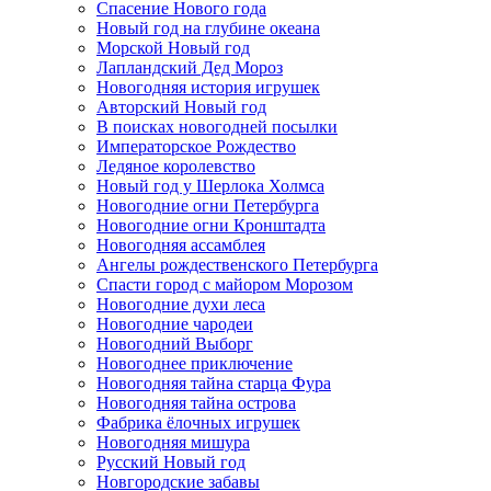
Спасение Нового года
Новый год на глубине океана
Морской Новый год
Лапландский Дед Мороз
Новогодняя история игрушек
Авторский Новый год
В поисках новогодней посылки
Императорское Рождество
Ледяное королевство
Новый год у Шерлока Холмса
Новогодние огни Петербурга
Новогодние огни Кронштадта
Новогодняя ассамблея
Ангелы рождественского Петербурга
Спасти город с майором Морозом
Новогодние духи леса
Новогодние чародеи
Новогодний Выборг
Новогоднее приключение
Новогодняя тайна старца Фура
Новогодняя тайна острова
Фабрика ёлочных игрушек
Новогодняя мишура
Русский Новый год
Новгородские забавы