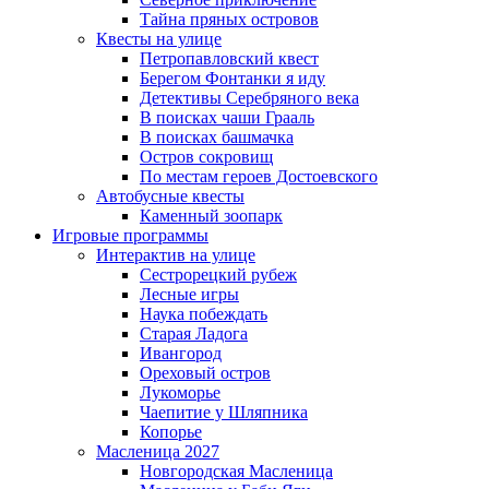
Тайна пряных островов
Квесты на улице
Петропавловский квест
Берегом Фонтанки я иду
Детективы Серебряного века
В поисках чаши Грааль
В поисках башмачка
Остров сокровищ
По местам героев Достоевского
Автобусные квесты
Каменный зоопарк
Игровые программы
Интерактив на улице
Сестрорецкий рубеж
Лесные игры
Наука побеждать
Старая Ладога
Ивангород
Ореховый остров
Лукоморье
Чаепитие у Шляпника
Копорье
Масленица 2027
Новгородская Масленица