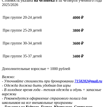
Стоимость указана
на человека
в III четверти учебного года
2025/2026
При группе 20-24 детей
4000 ₽
При группе 25-29 детей
3800 ₽
При группе 30-34 детей
3600 ₽
При группе 35-37 детей
3400 ₽
Дополнительные взрослые = 1000 рублей
Важно:
- Уточняйте стоимость при бронировании
7158282@mail.ru
- Одежда должна быть удобная для игры
- В холодное время года - теплая одежда и обувь + запасные
варежки
- Рекомендуется оформление страхового полиса для
школьников на все внешкольные программы
-
Для школ из Кудрово, Бугров, Юнтолово, Сертолово,