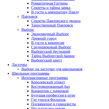
Романтичная Гатчина
Секреты и тайны замка
В гости к императору Павлу
Павловск
Секреты Павловского дворца
Таинственный Павловск
Выборг
Экономичный Выборг
Древний город
В гости к викингам
Средневековый Выборг
Выборгский бестиарий
Тайна Выборгской башни
Выборгский квест
Ласточка
Выборг на ласточке для школьников
Школьные программы
Интерактивные программы
Королевский этикет
Костюмированный бал
Конвертик с начинкой
Будущая профессия в игре
Где учился Филипок
Посвящение в гимназисты
Что написано пером