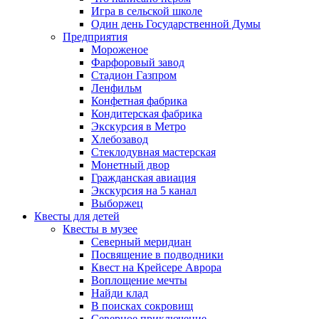
Игра в сельской школе
Один день Государственной Думы
Предприятия
Мороженое
Фарфоровый завод
Стадион Газпром
Ленфильм
Конфетная фабрика
Кондитерская фабрика
Экскурсия в Метро
Хлебозавод
Стеклодувная мастерская
Монетный двор
Гражданская авиация
Экскурсия на 5 канал
Выборжец
Квесты для детей
Квесты в музее
Северный меридиан
Посвящение в подводники
Квест на Крейсере Аврора
Воплощение мечты
Найди клад
В поисках сокровищ
Северное приключение