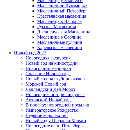
Масленица у Баби Яги
Масленичное Лукоморье
Масленичный Петербург
Крестьянская масленица
Масленица в Выборге
Русская Масленица
Древнерусская Масленица
Масленица в Саблино
Масленичные гуляния
Карельская масленица
Новый год 2027
Новогодняя экскурсия
Новый год на киностудии
Новогодний меридиан
Спасение Нового года
Новый год на глубине океана
Морской Новый год
Лапландский Дед Мороз
Новогодняя история игрушек
Авторский Новый год
В поисках новогодней посылки
Императорское Рождество
Ледяное королевство
Новый год у Шерлока Холмса
Новогодние огни Петербурга