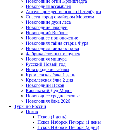
Новогодние огни Кронштадта
Новогодняя ассамблея
Ангелы рождественского Петербурга
Спасти город с майором Морозом
Новогодние духи леса
Новогодние чародеи
Новогодний Выборг
Новогоднее приключение
Новогодняя тайна старца Фура
Новогодняя тайна острова
Фабрика ёлочных игрушек
Новогодняя мишура
Русский Новый год
Новгородские забавы
Кремлевская ёлка 1 день
Кремлевская ёлка 2 дня
Новогодний Псков
Карельский Дед Мороз
Новогоднее средневековье
Новогодняя ёлка 2026
Туры по России
Псков
Псков (1 день)
Псков Изборск Печоры (1 день)
Псков Изборск Печоры (2 дня)