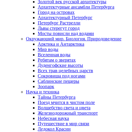
Золотой век русской архитектуры
Архитектурные ансамбли Петербурга
Город на островах
Архитектурный Петербург
Петербург Растрелли
Львы стерегут город
Мосты повисли над водами
Окружающий мир. Биология. Природоведение
Арктика и Антарктика
Мир воды
Вселенная воды
Ребятам о зверятах
Дуденгофские высоты
Всех трав целебных царств
Сокровища под ногами
Саблинские пещеры
Зоопарк
Наука и техника
Тайны Петербурга
Поезд мчится в чистом поле
Волшебство света и цвета
Железнодорожный транспорт
Небесная наука
Путешествие в мир связи
Ледокол Красин