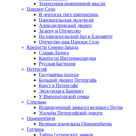
Территория инженерной мысли
Царское Село
В чертогах трех императриц
Царскосельская экскурсия
Александровский дворец
За веру и Отечество
На царскосельский бал к Елизавете
Отечество нам Царское Село
Крепости Северо-Запада
Старая Ладога
Крепости Ингерманландии
Русская Бастилия
Петергоф
Государевы потехи
Большой дворец Петергофа
Квест в Петергофе
Экскурсия к Баннику
У Императорской семьи
Стрельна
Возрожденный замысел великого Петра
Усадьбы Петергофской дороги
Ораниенбаум
Великие владельцы Ораниенбаума
Гатчина
Тайны гатчинских замков