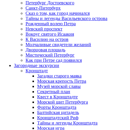
Петербург Достоевского
Санкт-Питербурх
Сказ о том, как город начинался
Тайны и легенды Васильевского острова
Рожденный волею Петра
Невский проспект
Вокруг святого Исаакия
К Василию на остров
Молчаливые свидетели желаний
Дворцовая площадь
Мистический Петербург
Как при Петре сад появился
Загородные экскурсии
Кронштадт
Загадки старого маяка
Морская крепость Петра
Музей морской славы
Секретный план
Квест в Кронштадте
Морской щит Петербурга
Форты Кронштадта
Балтийская цитадель
Кронштадтский Риф
Тайны и легенды Кронштадта
Морская игра