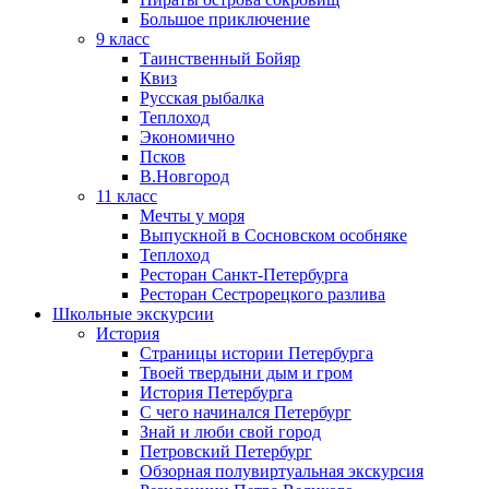
Большое приключение
9 класс
Таинственный Бойяр
Квиз
Русская рыбалка
Теплоход
Экономично
Псков
В.Новгород
11 класс
Мечты у моря
Выпускной в Сосновском особняке
Теплоход
Ресторан Санкт-Петербурга
Ресторан Сестрорецкого разлива
Школьные экскурсии
История
Страницы истории Петербурга
Твоей твердыни дым и гром
История Петербурга
С чего начинался Петербург
Знай и люби свой город
Петровский Петербург
Обзорная полувиртуальная экскурсия