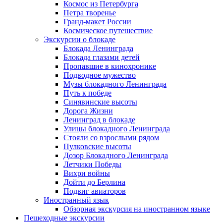
Космос из Петербурга
Петра творенье
Гранд-макет России
Космическое путешествие
Экскурсии о блокаде
Блокада Ленинграда
Блокада глазами детей
Пропавшие в кинохронике
Подводное мужество
Музы блокадного Ленинграда
Путь к победе
Синявинские высоты
Дорога Жизни
Ленинград в блокаде
Улицы блокадного Ленинграда
Стояли со взрослыми рядом
Пулковские высоты
Дозор Блокадного Ленинграда
Летчики Победы
Вихри войны
Дойти до Берлина
Подвиг авиаторов
Иностранный язык
Обзорная экскурсия на иностранном языке
Пешеходные экскурсии