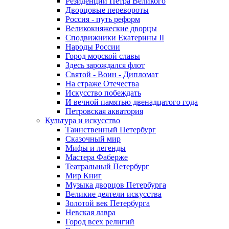
Резиденции Петра Великого
Дворцовые перевороты
Россия - путь реформ
Великокняжеские дворцы
Сподвижники Екатерины II
Народы России
Город морской славы
Здесь зарождался флот
Святой - Воин - Дипломат
На страже Отечества
Искусство побеждать
И вечной памятью двенадцатого года
Петровская акватория
Культура и искусство
Таинственный Петербург
Сказочный мир
Мифы и легенды
Мастера Фаберже
Театральный Петербург
Мир Книг
Музыка дворцов Петербурга
Великие деятели искусства
Золотой век Петербурга
Невская лавра
Город всех религий