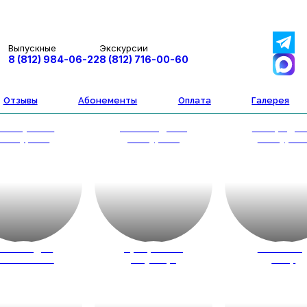
Выпускные
Экскурсии
8 (812) 984-06-22
8 (812) 716-00-60
Отзывы
Абонементы
Оплата
Галерея
втобусные
Пешеходные
Загородн
экскурсии
экскурсии
экскурси
весты для
Программы
Новый го
кольников
на улице
2027