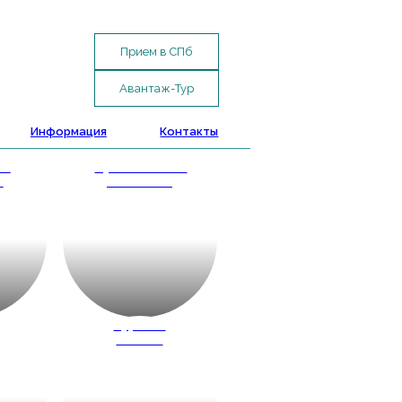
Прием в СПб
Авантаж-Тур
Информация
Контакты
ые
Путешествие
и
с классом
д
Туры по
России