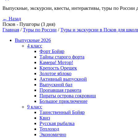
Выпускные, экскурсии, квесты, интерактивы, туры по России 
← Назад
Псков - Пушгоры (3 дня)
Главная
/
Туры по России
/
Туры и экскурсии в Псков для школ
Выпускные 2026
4 класс
Форт Бойяр
Тайны старого форта
Камера! Мотор!
Крепость Орешек
Золотое яблоко
Активный выпускной
Выпускной бал
Пропавшая грамота
Пираты острова сокровищ
Большое приключение
9 класс
Таинственный Бойяр
Квиз
Русская рыбалка
Теплоход
Экономично