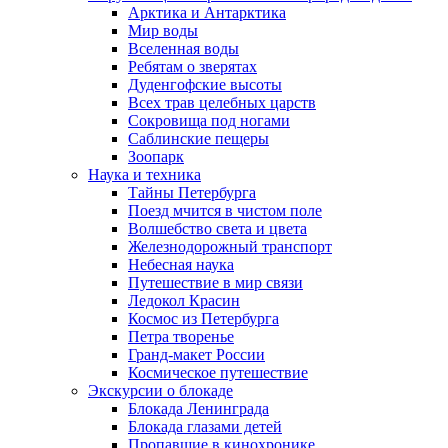
Арктика и Антарктика
Мир воды
Вселенная воды
Ребятам о зверятах
Дуденгофские высоты
Всех трав целебных царств
Сокровища под ногами
Саблинские пещеры
Зоопарк
Наука и техника
Тайны Петербурга
Поезд мчится в чистом поле
Волшебство света и цвета
Железнодорожный транспорт
Небесная наука
Путешествие в мир связи
Ледокол Красин
Космос из Петербурга
Петра творенье
Гранд-макет России
Космическое путешествие
Экскурсии о блокаде
Блокада Ленинграда
Блокада глазами детей
Пропавшие в кинохронике