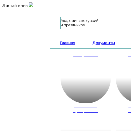
Листай вниз
Академия экскурсий
и праздников
Главная
Документы
Выпускные
А
программы
Школьные
К
программы
ш