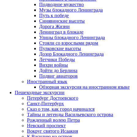
Подводное мужество
Музы блокадного Ленинграда
Путь к победе
Синявинские высоты
Дорога Жизни
Ленинград в блокаде
Улицы блокадного Ленинграда
Стояли со взрослыми рядом
Пулковские высоты
Дозор Блокадного Ленинграда
Летчики Победы
Вихри войны
Дойти до Берлина
Подвиг авиаторов
Иностранный язык
Обзорная экскурсия на иностранном языке
Пешеходные экскурсии
Петербург Достоевского
Санкт-Питербурх
Сказ о том, как город начинался
Тайны и легенды Васильевского острова
Рожденный волею Петра
Невский проспект
Вокруг святого Исаакия
К Василию на остров