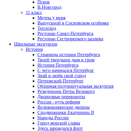
Псков
В.Новгород
11 класс
Мечты у моря
Выпускной в Сосновском особняке
Теплоход
Ресторан Санкт-Петербурга
Ресторан Сестрорецкого разлива
Школьные экскурсии
История
Страницы истории Петербурга
Твоей твердыни дым и гром
История Петербурга
С чего начинался Петербург
Знай и люби свой город
Петровский Петербург
Обзорная полувиртуальная экскурсия
Резиденции Петра Великого
Дворцовые перевороты
Россия - путь реформ
Великокняжеские дворцы
Сподвижники Екатерины II
Народы России
Город морской славы
Здесь зарождался флот