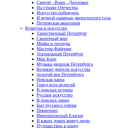
Святой - Воин - Дипломат
На страже Отечества
Искусство побеждать
И вечной памятью двенадцатого года
Петровская акватория
Культура и искусство
Таинственный Петербург
Сказочный мир
Мифы и легенды
Мастера Фаберже
Театральный Петербург
Мир Книг
Музыка дворцов Петербурга
Великие деятели искусства
Золотой век Петербурга
Невская лавра
Город всех религий
В поисках истины
Русское искусство
В поисках ларца
Быт русского севера
Приютино
Императорский Елагин
В каких домах живут люди
Путешествие в оперу