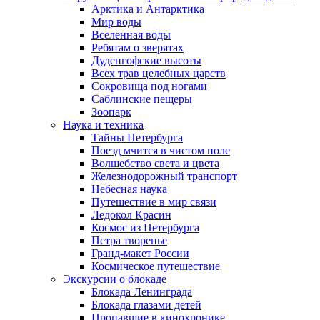
Арктика и Антарктика
Мир воды
Вселенная воды
Ребятам о зверятах
Дуденгофские высоты
Всех трав целебных царств
Сокровища под ногами
Саблинские пещеры
Зоопарк
Наука и техника
Тайны Петербурга
Поезд мчится в чистом поле
Волшебство света и цвета
Железнодорожный транспорт
Небесная наука
Путешествие в мир связи
Ледокол Красин
Космос из Петербурга
Петра творенье
Гранд-макет России
Космическое путешествие
Экскурсии о блокаде
Блокада Ленинграда
Блокада глазами детей
Пропавшие в кинохронике