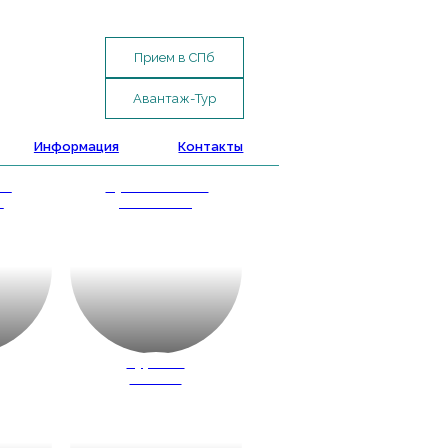
Прием в СПб
Авантаж-Тур
Информация
Контакты
ые
Путешествие
и
с классом
д
Туры по
России