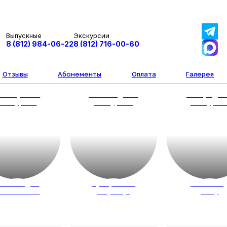
Выпускные
Экскурсии
8 (812) 984-06-22
8 (812) 716-00-60
Отзывы
Абонементы
Оплата
Галерея
втобусные
Пешеходные
Загородн
экскурсии
экскурсии
экскурси
весты для
Программы
Новый го
кольников
на улице
2027