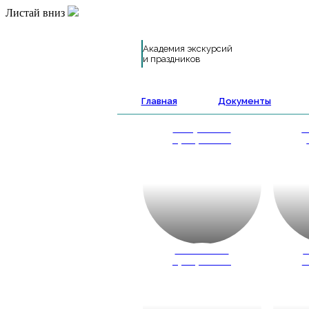
Листай вниз
Академия экскурсий
и праздников
Главная
Документы
Выпускные
А
программы
Школьные
К
программы
ш