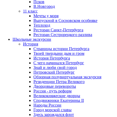
Псков
В.Новгород
11 класс
Мечты у моря
Выпускной в Сосновском особняке
Теплоход
Ресторан Санкт-Петербурга
Ресторан Сестрорецкого разлива
Школьные экскурсии
История
Страницы истории Петербурга
Твоей твердыни дым и гром
История Петербурга
С чего начинался Петербург
Знай и люби свой город
Петровский Петербург
Обзорная полувиртуальная экскурсия
Резиденции Петра Великого
Дворцовые перевороты
Россия - путь реформ
Великокняжеские дворцы
Сподвижники Екатерины II
Народы России
Город морской славы
Здесь зарождался флот