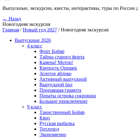
Выпускные, экскурсии, квесты, интерактивы, туры по России 
← Назад
Новогодняя экскурсия
Главная
/
Новый год 2027
/
Новогодняя экскурсия
Выпускные 2026
4 класс
Форт Бойяр
Тайны старого форта
Камера! Мотор!
Крепость Орешек
Золотое яблоко
Активный выпускной
Выпускной бал
Пропавшая грамота
Пираты острова сокровищ
Большое приключение
9 класс
Таинственный Бойяр
Квиз
Русская рыбалка
Теплоход
Экономично