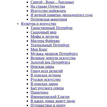
Святой - Воин - Дипломат
На страже Отечества
Искусство побеждать
И вечной памятью двенадцатого года
Петровская акватория
Культура и искусство
Таинственный Петербург
Сказочный мир
Мифы и легенды
Мастера Фаберже
Театральный Петербург
Мир Книг
Музыка дворцов Петербурга
Великие деятели искусства
Золотой век Петербурга
Невская лавра
Город всех религий
В поисках истины
Русское искусство
В поисках ларца
Быт русского севера
Приютино
Императорский Елагин
В каких домах живут люди
Путешествие в оперу