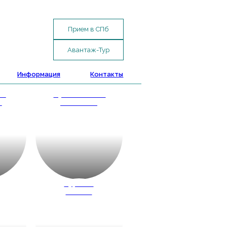
Прием в СПб
Авантаж-Тур
Информация
Контакты
ые
Путешествие
и
с классом
д
Туры по
России