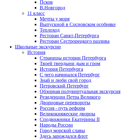
Псков
В.Новгород
11 класс
Мечты у моря
Выпускной в Сосновском особняке
Теплоход
Ресторан Санкт-Петербурга
Ресторан Сестрорецкого разлива
Школьные экскурсии
История
Страницы истории Петербурга
Твоей твердыни дым и гром
История Петербурга
С чего начинался Петербург
Знай и люби свой город
Петровский Петербург
Обзорная полувиртуальная экскурсия
Резиденции Петра Великого
Дворцовые перевороты
Россия - путь реформ
Великокняжеские дворцы
Сподвижники Екатерины II
Народы России
Город морской славы
Здесь зарождался флот