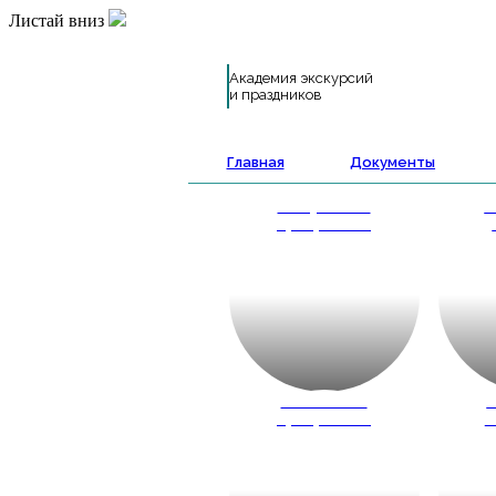
Листай вниз
Академия экскурсий
и праздников
Главная
Документы
Выпускные
А
программы
Школьные
К
программы
ш