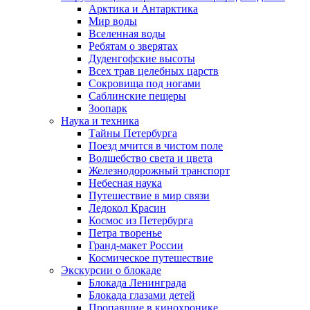
Арктика и Антарктика
Мир воды
Вселенная воды
Ребятам о зверятах
Дуденгофские высоты
Всех трав целебных царств
Сокровища под ногами
Саблинские пещеры
Зоопарк
Наука и техника
Тайны Петербурга
Поезд мчится в чистом поле
Волшебство света и цвета
Железнодорожный транспорт
Небесная наука
Путешествие в мир связи
Ледокол Красин
Космос из Петербурга
Петра творенье
Гранд-макет России
Космическое путешествие
Экскурсии о блокаде
Блокада Ленинграда
Блокада глазами детей
Пропавшие в кинохронике