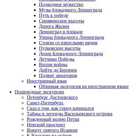
Подводное мужество
Музы блокадного Ленинграда
Путь к победе
Синявинские высоты
Дорога Жизни
Ленинград в блокаде
Улицы блокадного Ленинграда
Стояли со взрослыми рядом
Пулковские высоты
Дозор Блокадного Ленинграда
Летчики Победы
Вихри войны
Дойти до Берлина
Подвиг авиаторов
Иностранный язык
Обзорная экскурсия на иностранном языке
Пешеходные экскурсии
Петербург Достоевского
Санкт-Питербурх
Сказ о том, как город начинался
Тайны и легенды Васильевского острова
Рожденный волею Петра
Невский проспект
Вокруг святого Исаакия
К Василию на остров