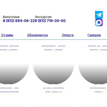
Выпускные
Экскурсии
8 (812) 984-06-22
8 (812) 716-00-60
Отзывы
Абонементы
Оплата
Галерея
втобусные
Пешеходные
Загородн
экскурсии
экскурсии
экскурси
весты для
Программы
Новый го
кольников
на улице
2027