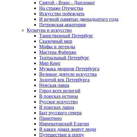
Святой - Воин - Дипломат
На страже Отечества
Искусство побеждать
И вечной памятью двенадцатого года
Петровская акватория
Культура и искусство
Таинственный Петербург
Сказочный мир
Мифы и легенды
Мастера Фаберже
Театральный Петербург
Мир Книг
Музыка дворцов Петербурга
Великие деятели искусства
Золотой век Петербурга
Невская лавра
Город всех религий
В поисках истины
Русское искусство
В поисках ларца
Быт русского севера
Приютино
Императорский Елагин
В каких домах живут люди
Путешествие в оперу