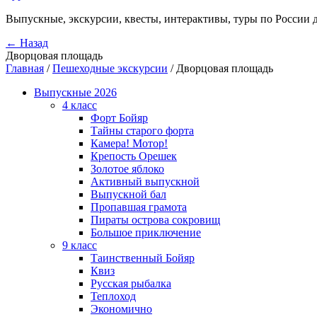
Выпускные, экскурсии, квесты, интерактивы, туры по России 
← Назад
Дворцовая площадь
Главная
/
Пешеходные экскурсии
/
Дворцовая площадь
Выпускные 2026
4 класс
Форт Бойяр
Тайны старого форта
Камера! Мотор!
Крепость Орешек
Золотое яблоко
Активный выпускной
Выпускной бал
Пропавшая грамота
Пираты острова сокровищ
Большое приключение
9 класс
Таинственный Бойяр
Квиз
Русская рыбалка
Теплоход
Экономично