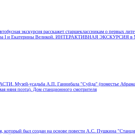
ая экскурсия расскажет старшеклассникам о первых литерат
Петра I и Екатерины Великой. ИНТЕРАКТИВНАЯ ЭКСКУРСИЯ в 
узей-усадьба А.П. Ганнибала "Суйда" (поместье Абрама Га
я няня поэта). Дом станционного смотрителя
 который был создан на основе повести А.С. Пушкина "Станци