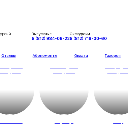
Выпускные
Экскурсии
курсий
8 (812) 984-06-22
8 (812) 716-00-60
Отзывы
Абонементы
Оплата
Галерея
втобусные
Пешеходные
Загородн
экскурсии
экскурсии
экскурси
весты для
Программы
Новый го
кольников
на улице
2027