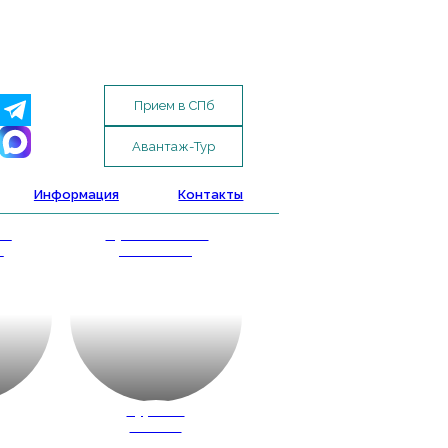
Прием в СПб
Авантаж-Тур
Информация
Контакты
ые
Путешествие
и
с классом
д
Туры по
России