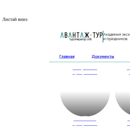
Листай вниз
Академия экс
и праздников
Главная
Документы
Выпускные
А
программы
Школьные
К
программы
ш