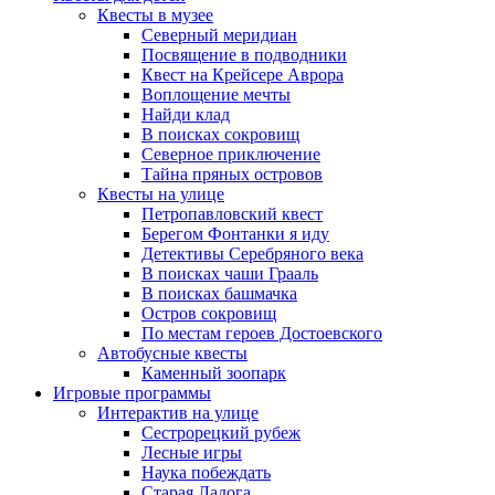
Квесты в музее
Северный меридиан
Посвящение в подводники
Квест на Крейсере Аврора
Воплощение мечты
Найди клад
В поисках сокровищ
Северное приключение
Тайна пряных островов
Квесты на улице
Петропавловский квест
Берегом Фонтанки я иду
Детективы Серебряного века
В поисках чаши Грааль
В поисках башмачка
Остров сокровищ
По местам героев Достоевского
Автобусные квесты
Каменный зоопарк
Игровые программы
Интерактив на улице
Сестрорецкий рубеж
Лесные игры
Наука побеждать
Старая Ладога