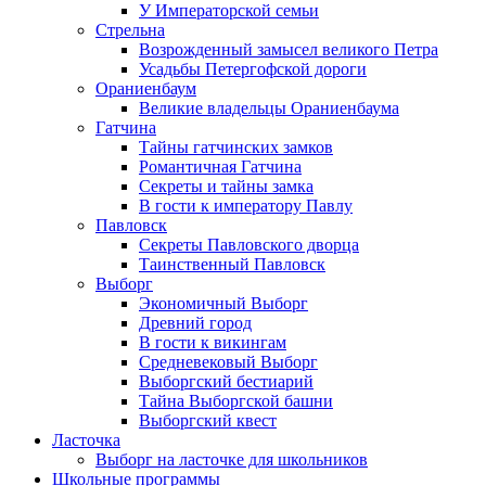
У Императорской семьи
Стрельна
Возрожденный замысел великого Петра
Усадьбы Петергофской дороги
Ораниенбаум
Великие владельцы Ораниенбаума
Гатчина
Тайны гатчинских замков
Романтичная Гатчина
Секреты и тайны замка
В гости к императору Павлу
Павловск
Секреты Павловского дворца
Таинственный Павловск
Выборг
Экономичный Выборг
Древний город
В гости к викингам
Средневековый Выборг
Выборгский бестиарий
Тайна Выборгской башни
Выборгский квест
Ласточка
Выборг на ласточке для школьников
Школьные программы