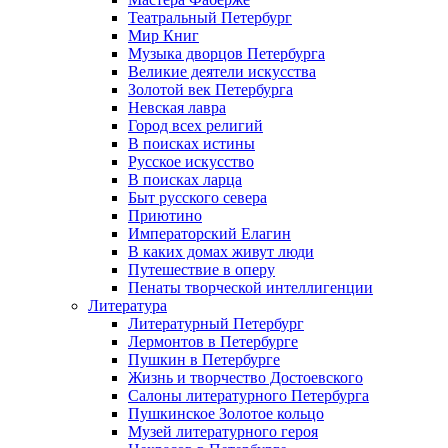
Театральный Петербург
Мир Книг
Музыка дворцов Петербурга
Великие деятели искусства
Золотой век Петербурга
Невская лавра
Город всех религий
В поисках истины
Русское искусство
В поисках ларца
Быт русского севера
Приютино
Императорский Елагин
В каких домах живут люди
Путешествие в оперу
Пенаты творческой интеллигенции
Литература
Литературный Петербург
Лермонтов в Петербурге
Пушкин в Петербурге
Жизнь и творчество Достоевского
Салоны литературного Петербурга
Пушкинское Золотое кольцо
Музей литературного героя