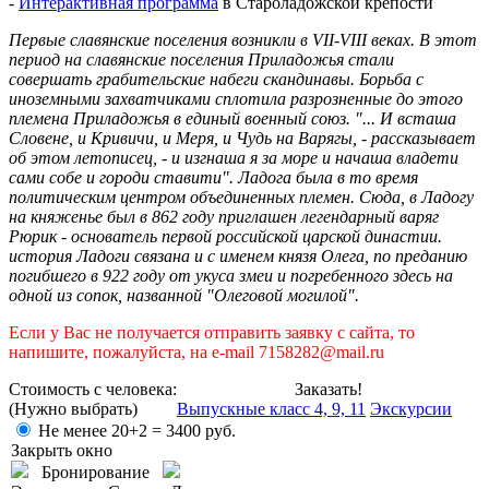
-
Интерактивная программа
в Староладожской крепости
Первые славянские поселения возникли в VII-VIII веках. В этот
период на славянские поселения Приладожья стали
совершать грабительские набеги скандинавы. Борьба с
иноземными захватчиками сплотила разрозненные до этого
племена Приладожья в единый военный союз. "... И всташа
Словене, и Кривичи, и Меря, и Чудь на Варягы, - рассказывает
об этом летописец, - и изгнаша я за море и начаша владети
сами собе и городи ставити". Ладога была в то время
политическим центром объединенных племен. Сюда, в Ладогу
на княженье был в 862 году приглашен легендарный варяг
Рюрик - основатель первой российской царской династии.
история Ладоги связана и с именем князя Олега, по преданию
погибшего в 922 году от укуса змеи и погребенного здесь на
одной из сопок, названной "Олеговой могилой".
Если у Вас не получается отправить заявку с сайта, то
напишите, пожалуйста, на e-mail 7158282@mail.ru
Стоимость с человека:
Заказать!
(Нужно выбрать)
Выпускные класс 4, 9, 11
Экскурсии
Не менее 20+2 =
3400
руб.
Закрыть окно
Бронирование