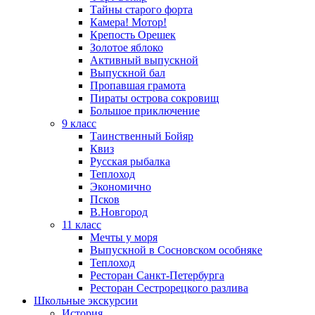
Тайны старого форта
Камера! Мотор!
Крепость Орешек
Золотое яблоко
Активный выпускной
Выпускной бал
Пропавшая грамота
Пираты острова сокровищ
Большое приключение
9 класс
Таинственный Бойяр
Квиз
Русская рыбалка
Теплоход
Экономично
Псков
В.Новгород
11 класс
Мечты у моря
Выпускной в Сосновском особняке
Теплоход
Ресторан Санкт-Петербурга
Ресторан Сестрорецкого разлива
Школьные экскурсии
История