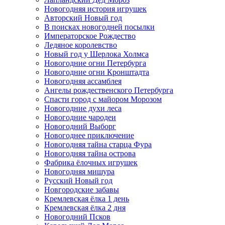
Новогодняя история игрушек
Авторский Новый год
В поисках новогодней посылки
Императорское Рождество
Ледяное королевство
Новый год у Шерлока Холмса
Новогодние огни Петербурга
Новогодние огни Кронштадта
Новогодняя ассамблея
Ангелы рождественского Петербурга
Спасти город с майором Морозом
Новогодние духи леса
Новогодние чародеи
Новогодний Выборг
Новогоднее приключение
Новогодняя тайна старца Фура
Новогодняя тайна острова
Фабрика ёлочных игрушек
Новогодняя мишура
Русский Новый год
Новгородские забавы
Кремлевская ёлка 1 день
Кремлевская ёлка 2 дня
Новогодний Псков