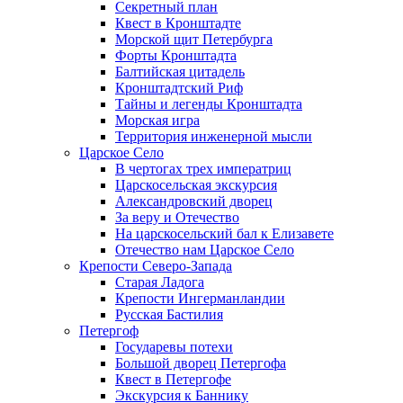
Секретный план
Квест в Кронштадте
Морской щит Петербурга
Форты Кронштадта
Балтийская цитадель
Кронштадтский Риф
Тайны и легенды Кронштадта
Морская игра
Территория инженерной мысли
Царское Село
В чертогах трех императриц
Царскосельская экскурсия
Александровский дворец
За веру и Отечество
На царскосельский бал к Елизавете
Отечество нам Царское Село
Крепости Северо-Запада
Старая Ладога
Крепости Ингерманландии
Русская Бастилия
Петергоф
Государевы потехи
Большой дворец Петергофа
Квест в Петергофе
Экскурсия к Баннику