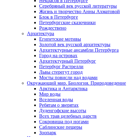
Некрасов в Петербурге
Серебряный век русской литературы
Жизнь и творчество Анны Ахматовой
Блок в Петербурге
Петербургские сказочники
Рождествено
Архитектура
Египетские мотивы
Золотой век русской архитектуры
Архитектурные ансамбли Петербурга
Город на островах
Архитектурный Петербург
Петербург Растрелли
Львы стерегут город
Мосты повисли над водами
Окружающий мир. Биология. Природоведение
Арктика и Антарктика
Мир воды
Вселенная воды
Ребятам о зверятах
Дуденгофские высоты
Всех трав целебных царств
Сокровища под ногами
Саблинские пещеры
Зоопарк