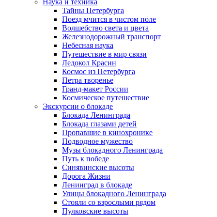
Наука и техника
Тайны Петербурга
Поезд мчится в чистом поле
Волшебство света и цвета
Железнодорожный транспорт
Небесная наука
Путешествие в мир связи
Ледокол Красин
Космос из Петербурга
Петра творенье
Гранд-макет России
Космическое путешествие
Экскурсии о блокаде
Блокада Ленинграда
Блокада глазами детей
Пропавшие в кинохронике
Подводное мужество
Музы блокадного Ленинграда
Путь к победе
Синявинские высоты
Дорога Жизни
Ленинград в блокаде
Улицы блокадного Ленинграда
Стояли со взрослыми рядом
Пулковские высоты