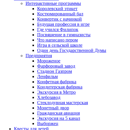
Интерактивные программы
Королевский этикет
Костюмированный бал
Конвертик с начинкой
Будущая профессия в игре
Где учился Филипок
Посвящение в гимназисты
Что написано пером
Игра в сельской школе
Один день Государственной Думы
Предприятия
Мороженое
Фарфоровый завод
Стадион Газпром
Ленфильм
Конфетная фабрика
Кондитерская фабрика
Экскурсия в Метро
Хлебозавод
Стеклодувная мастерская
Монетный двор
Гражданская авиация
Экскурсия на 5 канал
Выборжец
Квесты для детей