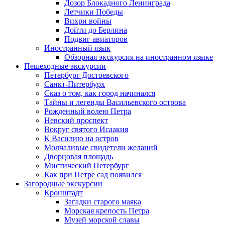
Дозор Блокадного Ленинграда
Летчики Победы
Вихри войны
Дойти до Берлина
Подвиг авиаторов
Иностранный язык
Обзорная экскурсия на иностранном языке
Пешеходные экскурсии
Петербург Достоевского
Санкт-Питербурх
Сказ о том, как город начинался
Тайны и легенды Васильевского острова
Рожденный волею Петра
Невский проспект
Вокруг святого Исаакия
К Василию на остров
Молчаливые свидетели желаний
Дворцовая площадь
Мистический Петербург
Как при Петре сад появился
Загородные экскурсии
Кронштадт
Загадки старого маяка
Морская крепость Петра
Музей морской славы