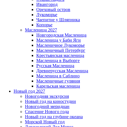
Ивангород
Ореховый остров
Лукоморье
Чаепитие у Шляпника
Копорье
Масленица 2027
Новгородская Масленица
Масленица у Баби Яги
Масленичное Лукоморье
Масленичный Петербург
Крестьянская масленица
Масленица в Выборге
Русская Масленица
Древнерусская Масленица
Масленица в Саблино
Масленичные гуляния
Карельская масленица
Новый год 2027
Новогодняя экскурсия
Новый год на киностудии
Новогодний меридиан
Спасение Нового года
Новый год на глубине океана
Морской Новый год
Лапландский Дед Мороз