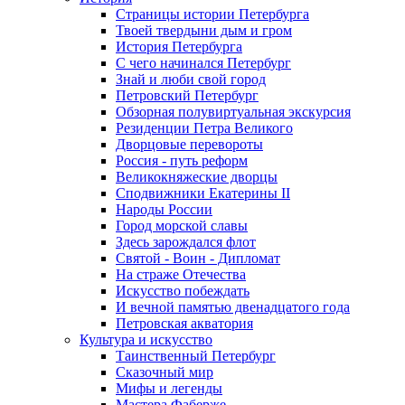
Страницы истории Петербурга
Твоей твердыни дым и гром
История Петербурга
С чего начинался Петербург
Знай и люби свой город
Петровский Петербург
Обзорная полувиртуальная экскурсия
Резиденции Петра Великого
Дворцовые перевороты
Россия - путь реформ
Великокняжеские дворцы
Сподвижники Екатерины II
Народы России
Город морской славы
Здесь зарождался флот
Святой - Воин - Дипломат
На страже Отечества
Искусство побеждать
И вечной памятью двенадцатого года
Петровская акватория
Культура и искусство
Таинственный Петербург
Сказочный мир
Мифы и легенды
Мастера Фаберже