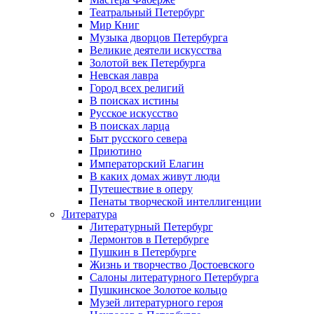
Театральный Петербург
Мир Книг
Музыка дворцов Петербурга
Великие деятели искусства
Золотой век Петербурга
Невская лавра
Город всех религий
В поисках истины
Русское искусство
В поисках ларца
Быт русского севера
Приютино
Императорский Елагин
В каких домах живут люди
Путешествие в оперу
Пенаты творческой интеллигенции
Литература
Литературный Петербург
Лермонтов в Петербурге
Пушкин в Петербурге
Жизнь и творчество Достоевского
Салоны литературного Петербурга
Пушкинское Золотое кольцо
Музей литературного героя