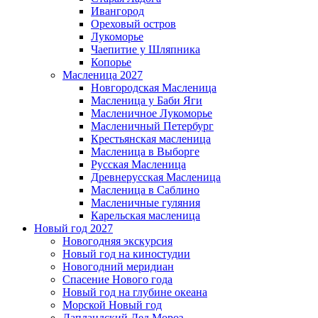
Ивангород
Ореховый остров
Лукоморье
Чаепитие у Шляпника
Копорье
Масленица 2027
Новгородская Масленица
Масленица у Баби Яги
Масленичное Лукоморье
Масленичный Петербург
Крестьянская масленица
Масленица в Выборге
Русская Масленица
Древнерусская Масленица
Масленица в Саблино
Масленичные гуляния
Карельская масленица
Новый год 2027
Новогодняя экскурсия
Новый год на киностудии
Новогодний меридиан
Спасение Нового года
Новый год на глубине океана
Морской Новый год
Лапландский Дед Мороз