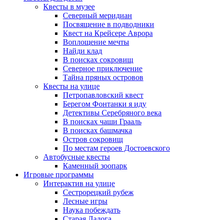
Квесты в музее
Северный меридиан
Посвящение в подводники
Квест на Крейсере Аврора
Воплощение мечты
Найди клад
В поисках сокровищ
Северное приключение
Тайна пряных островов
Квесты на улице
Петропавловский квест
Берегом Фонтанки я иду
Детективы Серебряного века
В поисках чаши Грааль
В поисках башмачка
Остров сокровищ
По местам героев Достоевского
Автобусные квесты
Каменный зоопарк
Игровые программы
Интерактив на улице
Сестрорецкий рубеж
Лесные игры
Наука побеждать
Старая Ладога