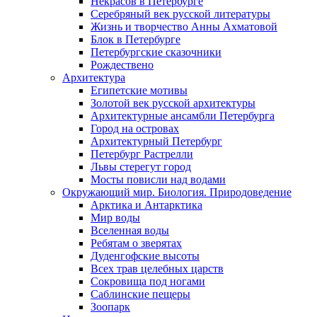
Некрасов в Петербурге
Серебряный век русской литературы
Жизнь и творчество Анны Ахматовой
Блок в Петербурге
Петербургские сказочники
Рождествено
Архитектура
Египетские мотивы
Золотой век русской архитектуры
Архитектурные ансамбли Петербурга
Город на островах
Архитектурный Петербург
Петербург Растрелли
Львы стерегут город
Мосты повисли над водами
Окружающий мир. Биология. Природоведение
Арктика и Антарктика
Мир воды
Вселенная воды
Ребятам о зверятах
Дуденгофские высоты
Всех трав целебных царств
Сокровища под ногами
Саблинские пещеры
Зоопарк