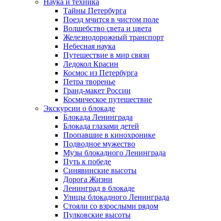
Наука и техника
Тайны Петербурга
Поезд мчится в чистом поле
Волшебство света и цвета
Железнодорожный транспорт
Небесная наука
Путешествие в мир связи
Ледокол Красин
Космос из Петербурга
Петра творенье
Гранд-макет России
Космическое путешествие
Экскурсии о блокаде
Блокада Ленинграда
Блокада глазами детей
Пропавшие в кинохронике
Подводное мужество
Музы блокадного Ленинграда
Путь к победе
Синявинские высоты
Дорога Жизни
Ленинград в блокаде
Улицы блокадного Ленинграда
Стояли со взрослыми рядом
Пулковские высоты