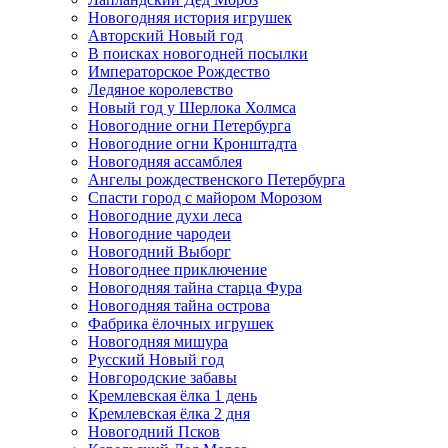
Новогодняя история игрушек
Авторский Новый год
В поисках новогодней посылки
Императорское Рождество
Ледяное королевство
Новый год у Шерлока Холмса
Новогодние огни Петербурга
Новогодние огни Кронштадта
Новогодняя ассамблея
Ангелы рождественского Петербурга
Спасти город с майором Морозом
Новогодние духи леса
Новогодние чародеи
Новогодний Выборг
Новогоднее приключение
Новогодняя тайна старца Фура
Новогодняя тайна острова
Фабрика ёлочных игрушек
Новогодняя мишура
Русский Новый год
Новгородские забавы
Кремлевская ёлка 1 день
Кремлевская ёлка 2 дня
Новогодний Псков