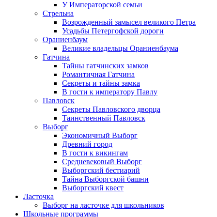
У Императорской семьи
Стрельна
Возрожденный замысел великого Петра
Усадьбы Петергофской дороги
Ораниенбаум
Великие владельцы Ораниенбаума
Гатчина
Тайны гатчинских замков
Романтичная Гатчина
Секреты и тайны замка
В гости к императору Павлу
Павловск
Секреты Павловского дворца
Таинственный Павловск
Выборг
Экономичный Выборг
Древний город
В гости к викингам
Средневековый Выборг
Выборгский бестиарий
Тайна Выборгской башни
Выборгский квест
Ласточка
Выборг на ласточке для школьников
Школьные программы