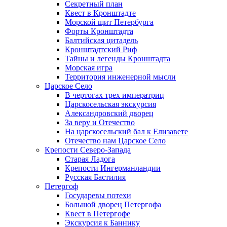
Секретный план
Квест в Кронштадте
Морской щит Петербурга
Форты Кронштадта
Балтийская цитадель
Кронштадтский Риф
Тайны и легенды Кронштадта
Морская игра
Территория инженерной мысли
Царское Село
В чертогах трех императриц
Царскосельская экскурсия
Александровский дворец
За веру и Отечество
На царскосельский бал к Елизавете
Отечество нам Царское Село
Крепости Северо-Запада
Старая Ладога
Крепости Ингерманландии
Русская Бастилия
Петергоф
Государевы потехи
Большой дворец Петергофа
Квест в Петергофе
Экскурсия к Баннику