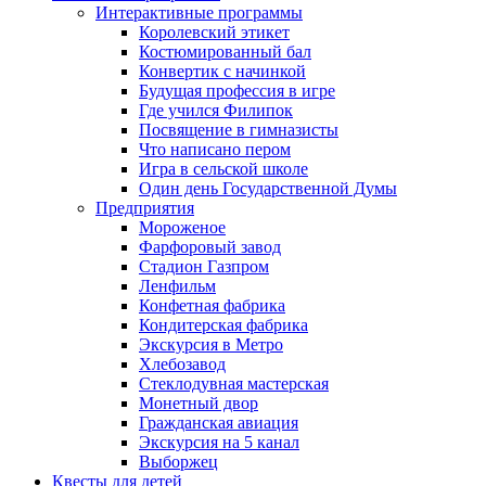
Интерактивные программы
Королевский этикет
Костюмированный бал
Конвертик с начинкой
Будущая профессия в игре
Где учился Филипок
Посвящение в гимназисты
Что написано пером
Игра в сельской школе
Один день Государственной Думы
Предприятия
Мороженое
Фарфоровый завод
Стадион Газпром
Ленфильм
Конфетная фабрика
Кондитерская фабрика
Экскурсия в Метро
Хлебозавод
Стеклодувная мастерская
Монетный двор
Гражданская авиация
Экскурсия на 5 канал
Выборжец
Квесты для детей