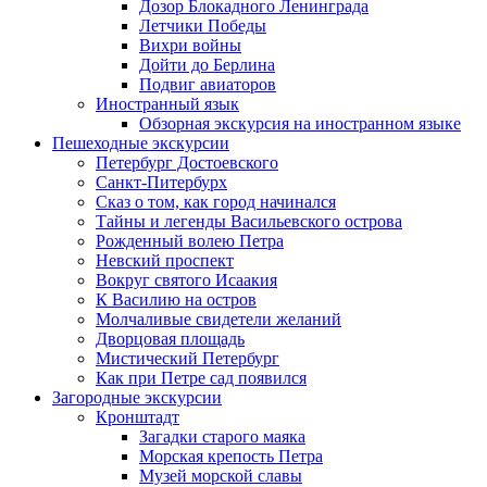
Дозор Блокадного Ленинграда
Летчики Победы
Вихри войны
Дойти до Берлина
Подвиг авиаторов
Иностранный язык
Обзорная экскурсия на иностранном языке
Пешеходные экскурсии
Петербург Достоевского
Санкт-Питербурх
Сказ о том, как город начинался
Тайны и легенды Васильевского острова
Рожденный волею Петра
Невский проспект
Вокруг святого Исаакия
К Василию на остров
Молчаливые свидетели желаний
Дворцовая площадь
Мистический Петербург
Как при Петре сад появился
Загородные экскурсии
Кронштадт
Загадки старого маяка
Морская крепость Петра
Музей морской славы