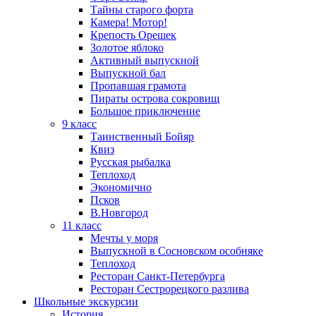
Тайны старого форта
Камера! Мотор!
Крепость Орешек
Золотое яблоко
Активный выпускной
Выпускной бал
Пропавшая грамота
Пираты острова сокровищ
Большое приключение
9 класс
Таинственный Бойяр
Квиз
Русская рыбалка
Теплоход
Экономично
Псков
В.Новгород
11 класс
Мечты у моря
Выпускной в Сосновском особняке
Теплоход
Ресторан Санкт-Петербурга
Ресторан Сестрорецкого разлива
Школьные экскурсии
История