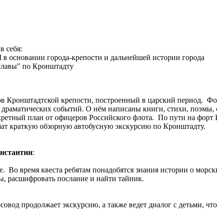
в себя:
а I в основании города-крепости и дальнейшей истории города
славы" по Кронштадту
в Кронштадтской крепости, построенный в царский период. Фор
 драматических событий. О нём написаны книги, стихи, поэмы,
екретный план от офицеров Российского флота. По пути на форт
шат краткую обзорную автобусную экскурсию по Кронштадту.
онстантин
:
. Во время квеста ребятам понадобятся знания истории о морски
ты, расшифровать послание и найти тайник.
рсовод продолжает экскурсию, а также ведет диалог с детьми, ч