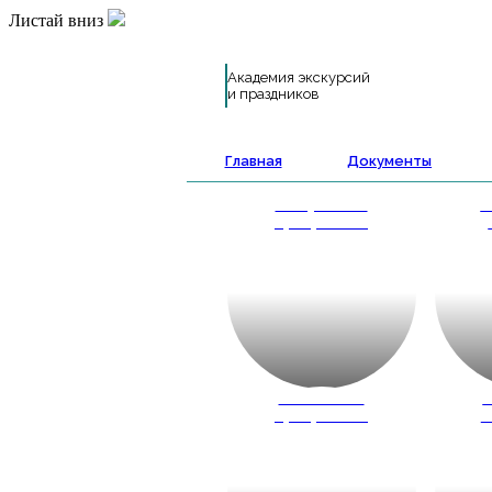
Листай вниз
Академия экскурсий
и праздников
Главная
Документы
Выпускные
А
программы
Школьные
К
программы
ш