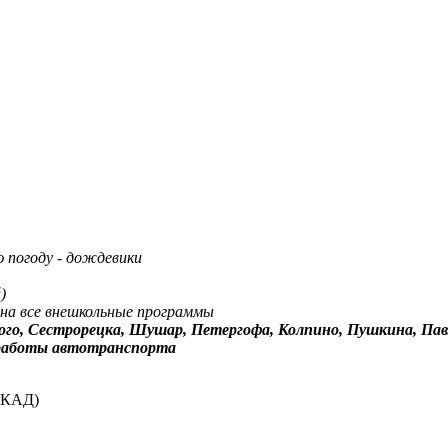
ю погоду - дождевики
)
 на все внешкольные программы
чного, Сестрорецка, Шушар, Петергофа, Колпино, Пушкина, П
и работы автотранспорта
е КАД)