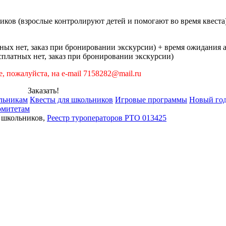
иков (взрослые контролируют детей и помогают во время квеста
тных нет, заказ при бронировании экскурсии) + время ожидания 
есплатных нет, заказ при бронировании экскурсии)
е, пожалуйста, на e-mail 7158282@mail.ru
Заказать!
льникам
Квесты для школьников
Игровые программы
Новый го
омитетам
я школьников,
Реестр туроператоров РТО 013425