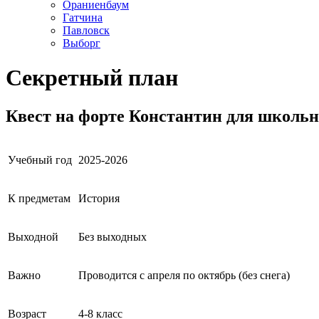
Ораниенбаум
Гатчина
Павловск
Выборг
Секретный план
Квест
на форте Константин для школь
Учебный год
2025-2026
К предметам
История
Выходной
Без выходных
Важно
Проводится с апреля по октябрь (без снега)
Возраст
4-8 класс