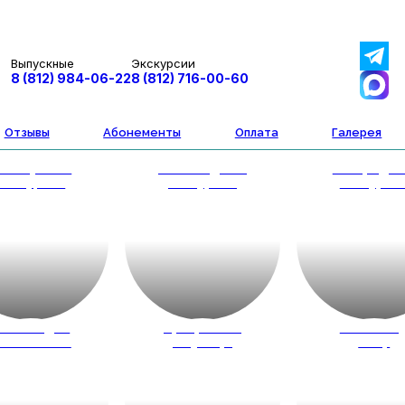
Выпускные
Экскурсии
8 (812) 984-06-22
8 (812) 716-00-60
Отзывы
Абонементы
Оплата
Галерея
втобусные
Пешеходные
Загородн
экскурсии
экскурсии
экскурси
весты для
Программы
Новый го
кольников
на улице
2027