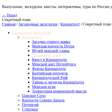
Выпускные, экскурсии, квесты, интерактивы, туры по России 
← Назад
Секретный план
Главная
/
Загородные экскурсии
/
Кронштадт
/
Секретный план
Загородные экскурсии
Кронштадт
Загадки старого маяка
Морская крепость Петра
Музей морской славы
Секретный план
Квест в Кронштадте
Морской щит Петербурга
Форты Кронштадта
Балтийская цитадель
Кронштадтский Риф
Тайны и легенды Кронштадта
Морская игра
Территория инженерной мысли
Царское Село
Крепости Северо-Запада
Петергоф
Стрельна