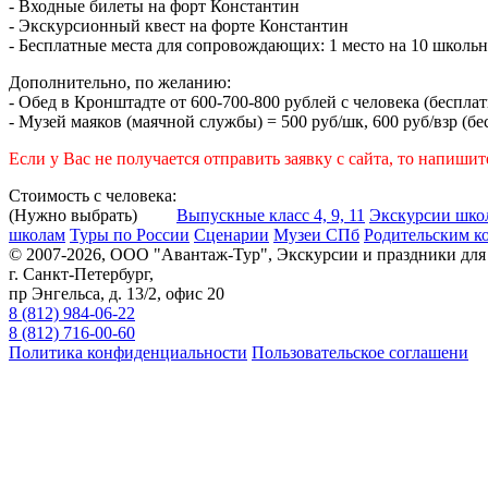
- Входные билеты на форт Константин
- Экскурсионный квест на форте Константин
- Бесплатные места для сопровождающих: 1 место на 10 школьн
Дополнительно, по желанию:
- Обед в Кронштадте от 600-700-800 рублей с человека (беспла
- Музей маяков (маячной службы) = 500 руб/шк, 600 руб/взр (б
Если у Вас не получается отправить заявку с сайта, то напишит
Стоимость с человека:
(Нужно выбрать)
Выпускные класс 4, 9, 11
Экскурсии шко
школам
Туры по России
Сценарии
Музеи СПб
Родительским к
© 2007-2026, ООО "Авантаж-Тур", Экскурсии и праздники дл
г. Санкт-Петербург,
пр Энгельса, д. 13/2, офис 20
8 (812) 984-06-22
8 (812) 716-00-60
Политика конфиденциальности
Пользовательское соглашени