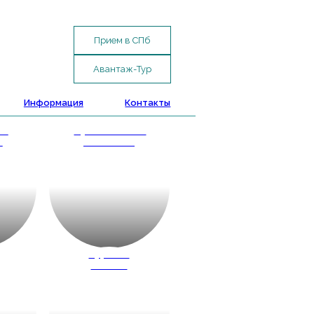
Прием в СПб
Авантаж-Тур
Информация
Контакты
ые
Путешествие
и
с классом
д
Туры по
России