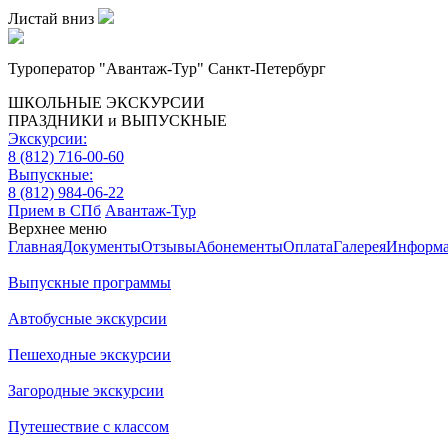
Листай вниз
Туроператор "Авантаж-Тур" Санкт-Петербург
ШКОЛЬНЫЕ ЭКСКУРСИИ
ПРАЗДНИКИ и ВЫПУСКНЫЕ
Экскурсии:
8 (812) 716-00-60
Выпускные:
8 (812) 984-06-22
Прием в СПб
Авантаж-Тур
Верхнее меню
Главная
Документы
Отзывы
Абонементы
Оплата
Галерея
Информ
Выпускные программы
Автобусные экскурсии
Пешеходные экскурсии
Загородные экскурсии
Путешествие с классом