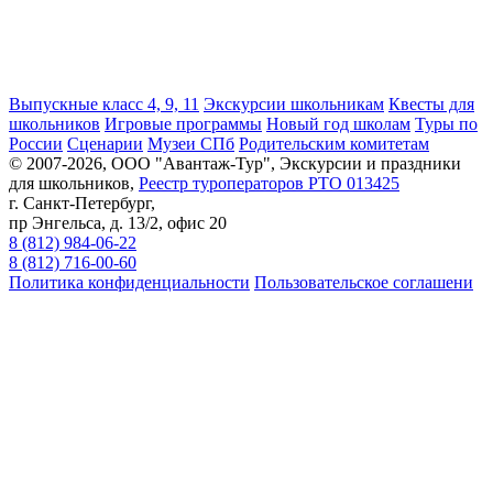
Выпускные класс 4, 9, 11
Экскурсии школьникам
Квесты для
школьников
Игровые программы
Новый год школам
Туры по
России
Сценарии
Музеи СПб
Родительским комитетам
© 2007-2026, ООО "Авантаж-Тур", Экскурсии и праздники
для школьников,
Реестр туроператоров РТО 013425
г. Санкт-Петербург,
пр Энгельса, д. 13/2, офис 20
8 (812) 984-06-22
8 (812) 716-00-60
Политика конфиденциальности
Пользовательское соглашени