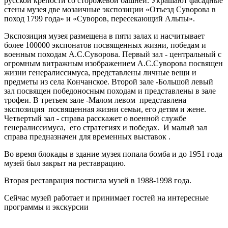
русской крепости со сторожевой башней. Украшают фасадные
стены музея две мозаичные экспозиции «Отъезд Суворова в
поход 1799 года» и «Суворов, пересекающий Альпы».
Экспозиция музея размещена в пяти залах и насчитывает
более 100000 экспонатов посвященных жизни, победам и
военным походам А.С.Суворова. Первый зал - центральный с
огромным витражным изображением А.С.Суворова посвящен
жизни генералиссимуса, представлены личные вещи и
предметы из села Кончанское. Второй зале -Большой левый
зал посвящен победоносным походам и представлены в зале
трофеи. В третьем зале -Малом левом представлена
экспозиция посвященная жизни семьи, его детям и жене.
Четвертый зал - справа расскажет о военной службе
генералиссимуса, его стратегиях и победах. И малый зал
справа предназначен для временных выставок .
Во время блокады в здание музея попала бомба и до 1951 года
музей был закрыт на реставрацию.
Вторая реставрация постигла музей в 1988-1998 года.
Сейчас музей работает и принимает гостей на интересные
программы и экскурсии