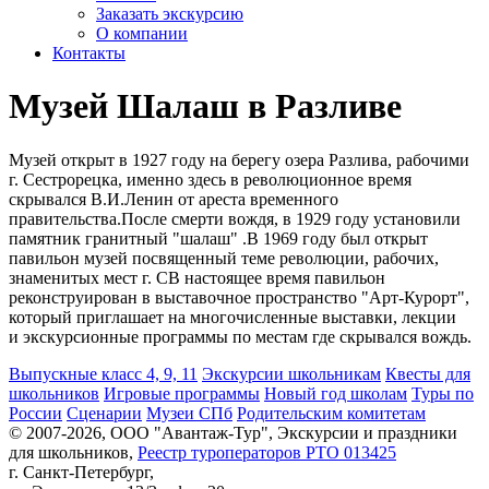
Заказать экскурсию
О компании
Контакты
Музей Шалаш в Разливе
Музей открыт в 1927 году на берегу озера Разлива, рабочими
г. Сестрорецка, именно здесь в революционное время
скрывался В.И.Ленин от ареста временного
правительства.После смерти вождя, в 1929 году установили
памятник гранитный "шалаш" .В 1969 году был открыт
павильон музей посвященный теме революции, рабочих,
знаменитых мест г. СВ настоящее время павильон
реконструирован в выставочное пространство "Арт-Курорт",
который приглашает на многочисленные выставки, лекции
и экскурсионные программы по местам где скрывался вождь.
Выпускные класс 4, 9, 11
Экскурсии школьникам
Квесты для
школьников
Игровые программы
Новый год школам
Туры по
России
Сценарии
Музеи СПб
Родительским комитетам
© 2007-2026, ООО "Авантаж-Тур", Экскурсии и праздники
для школьников,
Реестр туроператоров РТО 013425
г. Санкт-Петербург,