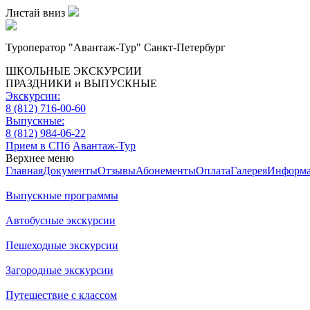
Листай вниз
Туроператор "Авантаж-Тур" Санкт-Петербург
ШКОЛЬНЫЕ ЭКСКУРСИИ
ПРАЗДНИКИ и ВЫПУСКНЫЕ
Экскурсии:
8 (812) 716-00-60
Выпускные:
8 (812) 984-06-22
Прием в СПб
Авантаж-Тур
Верхнее меню
Главная
Документы
Отзывы
Абонементы
Оплата
Галерея
Информ
Выпускные программы
Автобусные экскурсии
Пешеходные экскурсии
Загородные экскурсии
Путешествие с классом